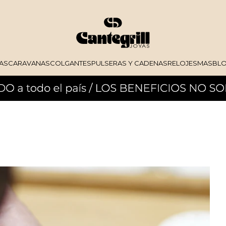
AS
CARAVANAS
COLGANTES
PULSERAS Y CADENAS
RELOJES
MAS
BL