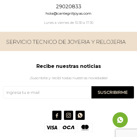
29020833
hola@cantegrilljoyas.com
Lunes a viernes de 10:30 a 17:30
Recibe nuestras noticias
¡Suscribite y recibí todas nuestras novedades!
SUSCRIBIRME


