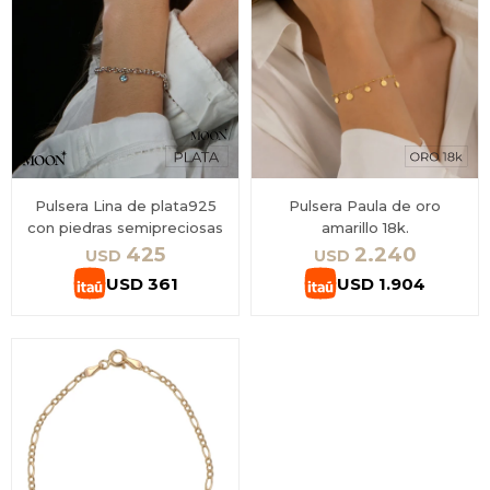
Pulsera Lina de plata925
Pulsera Paula de oro
con piedras semipreciosas
amarillo 18k.
425
2.240
USD
USD
USD
361
USD
1.904