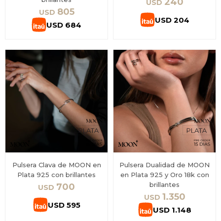
240
USD
805
USD
USD
204
USD
684
Pulsera Clava de MOON en
Pulsera Dualidad de MOON
Plata 925 con brillantes
en Plata 925 y Oro 18k con
brillantes
700
USD
1.350
USD
USD
595
USD
1.148