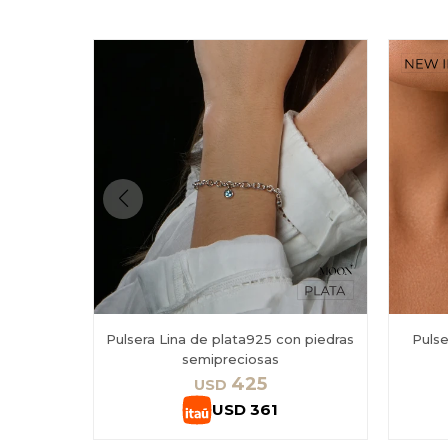
Pulsera Lina de plata925 con piedras
Puls
semipreciosas
425
USD
USD
361