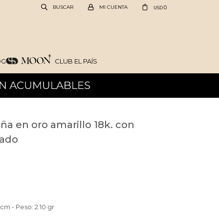
0
USD
OG
CLUB EL PAÍS
ña en oro amarillo 18k. con
bado
5cm - Peso: 2.10 gr