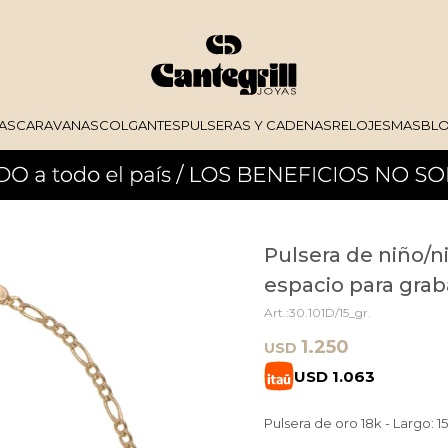
AS
CARAVANAS
COLGANTES
PULSERAS Y CADENAS
RELOJES
MAS
BL
Pulsera de niño/ni
espacio para gra
30.101D/15_gr.
1.250
USD
USD
1.063
Pulsera de oro 18k - Largo: 1