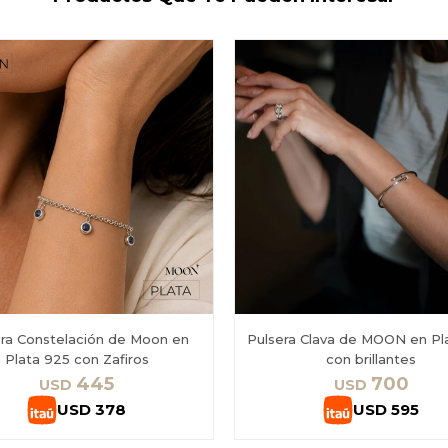
era Constelación de Moon en
Pulsera Clava de MOON en Pl
Plata 925 con Zafiros
con brillantes
445
700
USD
USD
USD
378
USD
595