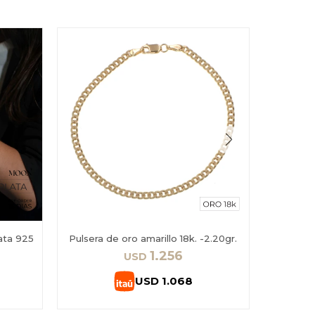
ata 925
Pulsera de oro amarillo 18k. -2.20gr.
Pulsera
925 
1.256
USD
USD
1.068