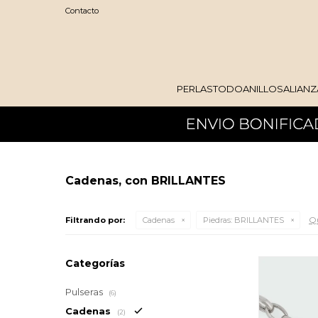
Contacto
PERLAS
TODO
ANILLOS
ALIANZ
Cadenas, con BRILLANTES
Qu
Filtrando por:
Cadenas
Piedras:
BRILLANTES
Categorías
Pulseras
(6)
Cadenas
(2)