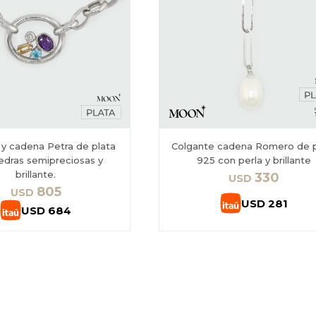
 y cadena Petra de plata
Colgante cadena Romero de p
edras semipreciosas y
925 con perla y brillante
brillante.
330
USD
805
USD
USD
281
USD
684