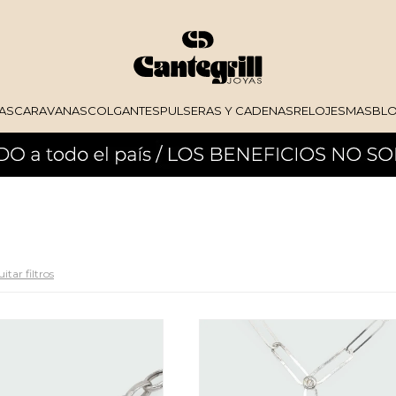
AS
CARAVANAS
COLGANTES
PULSERAS Y CADENAS
RELOJES
MAS
BL
itar filtros