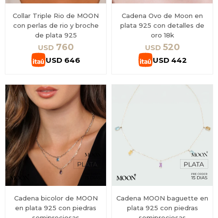
Collar Triple Rio de MOON
Cadena Ovo de Moon en
con perlas de rio y broche
plata 925 con detalles de
de plata 925
oro 18k
760
520
USD
USD
USD
646
USD
442
Cadena bicolor de MOON
Cadena MOON baguette en
en plata 925 con piedras
plata 925 con piedras
semipreciosas
semipreciosas