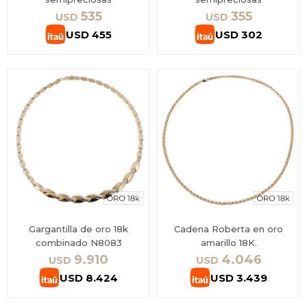
535
355
USD
USD
USD
455
USD
302
Gargantilla de oro 18k
Cadena Roberta en oro
combinado N8083
amarillo 18K.
9.910
4.046
USD
USD
USD
8.424
USD
3.439