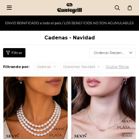

Cadenas - Navidad
Recientes
Quitar filtros
Filtrando por:
Cadenas
Ocasiones:
Navidad