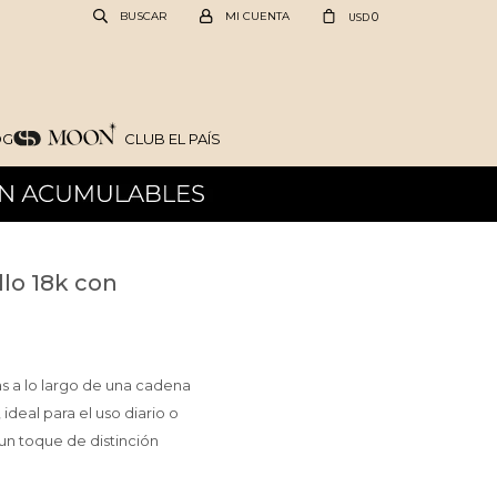
0
USD
OG
CLUB EL PAÍS
llo 18k con
as a lo largo de una cadena
ideal para el uso diario o
un toque de distinción