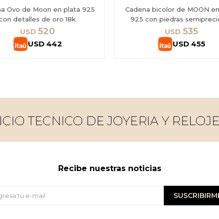
a Ovo de Moon en plata 925
Cadena bicolor de MOON en
con detalles de oro 18k
925 con piedras semipreci
520
535
USD
USD
USD
442
USD
455
Recibe nuestras noticias
SUSCRIBIRM