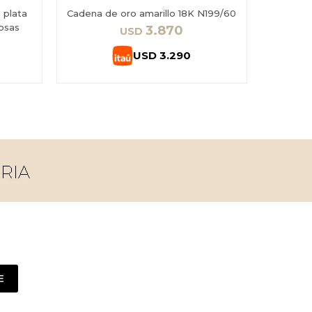
 plata
Cadena de oro amarillo 18K N199/60
Cadena R
osas
3.870
USD
USD
3.290
E