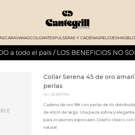
AS
CARAVANAS
COLGANTES
PULSERAS Y CADENAS
RELOJES
MAS
BL
Collar Serena 45 de oro amari
perlas
25.6327/45
Cadena de oro 18k con perlas de río distribuid
de 45cm de largo. Una pieza sobria y elegante, 
para ocasiones especiales. Diseño clásico con 
natural.