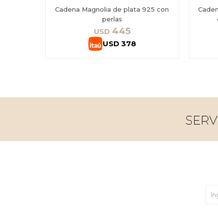
Cadena Magnolia de plata 925 con
Caden
perlas
445
USD
USD
378