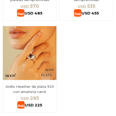
570
535
USD
USD
USD
485
USD
455
Anillo Heather de plata 925
con amatista carré
265
USD
USD
225