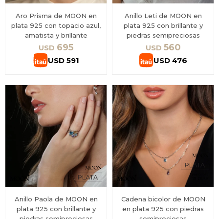
Aro Prisma de MOON en
Anillo Leti de MOON en
plata 925 con topacio azul,
plata 925 con brillante y
amatista y brillante
piedras semipreciosas
695
560
USD
USD
USD
591
USD
476
Anillo Paola de MOON en
Cadena bicolor de MOON
plata 925 con brillante y
en plata 925 con piedras
piedras semipreciosas
semipreciosas