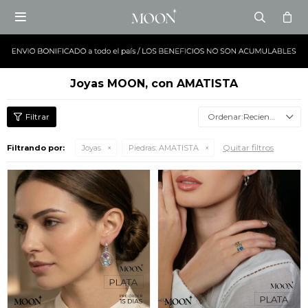

Joyas MOON, con AMATISTA
Recientes
Quitar filtros
Filtrando por:
Joyas
Piedras:
AMATISTA