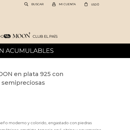
0
USD
OG
CLUB EL PAÍS
MOON en plata 925 con
as semipreciosas
diseño moderno y colorido, engastado con piedras