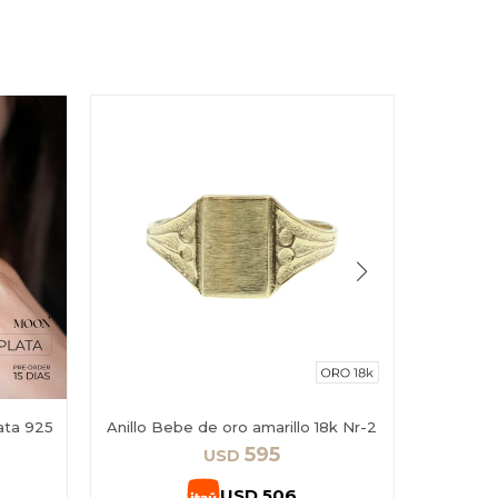
ata 925
Anillo Bebe de oro amarillo 18k Nr-2
Anill
Ama
595
USD
USD
506