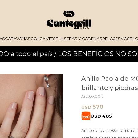
AS
CARAVANAS
COLGANTES
PULSERAS Y CADENAS
RELOJES
MAS
BL
Anillo Paola de 
brillante y piedr
60.0012
570
USD
USD
485
Anillo de plata 925 con un 