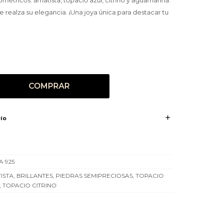
étricos: amatista, topacio azul, citrino y aguamarina.
e realza su elegancia. ¡Una joya única para destacar tu
COMPRAR
ío
A 925
ISTA, BRILLANTES, PIEDRAS SEMIPRECIOSAS, TOPACIO
, TOPACIO CITRINO