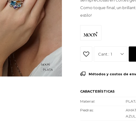
semipreciosas en cortes geom
Como toque final, un brillant
estilo!
1
Métodos y costos de env
CARACTERÍSTICAS
Material
PLAT
Piedras
AMAT
AZUL