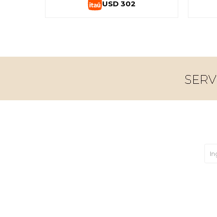
USD
302