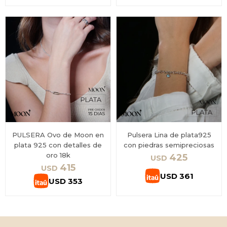
PULSERA Ovo de Moon en
Pulsera Lina de plata925
plata 925 con detalles de
con piedras semipreciosas
oro 18k
425
USD
415
USD
USD
361
USD
353