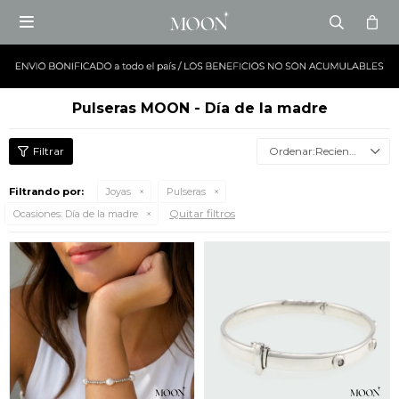

Pulseras MOON - Día de la madre
Recientes
Filtrando por:
Joyas
Pulseras
Quitar filtros
Ocasiones:
Día de la madre