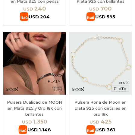
en Plata 925 con perlas
Plata 925 con brillantes
240
700
USD
USD
USD
204
USD
595
Pulsera Dualidad de MOON
Pulsera Rona de Moon en
en Plata 925 y Oro 18k con
plata 925 con detalles en
brillantes
oro 18k
1.350
425
USD
USD
USD
1.148
USD
361