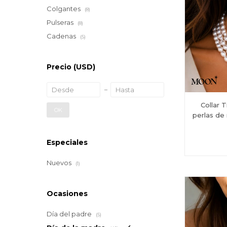
Colgantes
(8)
Pulseras
(8)
Cadenas
(5)
Precio
(USD)
Collar 
OK
perlas de 
Especiales
Nuevos
(1)
Ocasiones
Día del padre
(5)