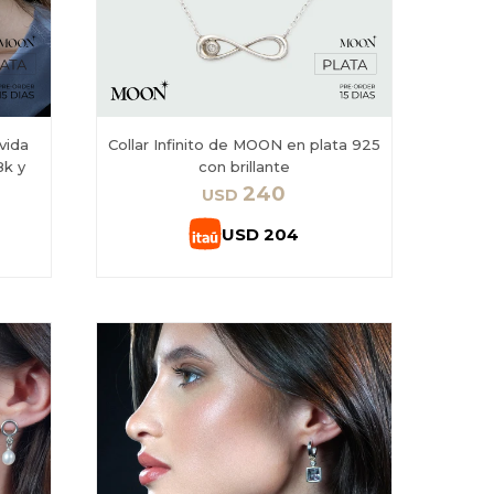
vida
Collar Infinito de MOON en plata 925
8k y
con brillante
240
USD
USD
204