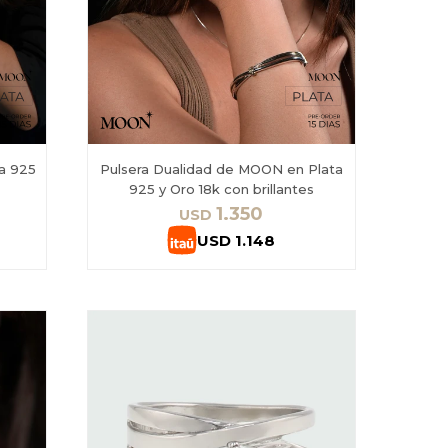
a 925
Pulsera Dualidad de MOON en Plata
925 y Oro 18k con brillantes
1.350
USD
USD
1.148