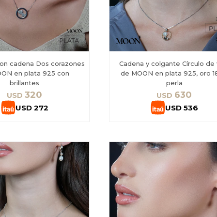
con cadena Dos corazones
Cadena y colgante Círculo de 
ON en plata 925 con
de MOON en plata 925, oro 1
brillantes
perla
320
630
USD
USD
USD
272
USD
536