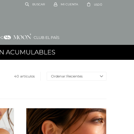
0
USD
OG
CLUB EL PAÍS
40 artículos
Recientes