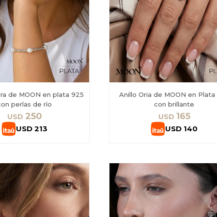
lara de MOON en plata 925
Anillo Oria de MOON en Plata
con perlas de río
con brillante
250
165
USD
USD
USD
213
USD
140