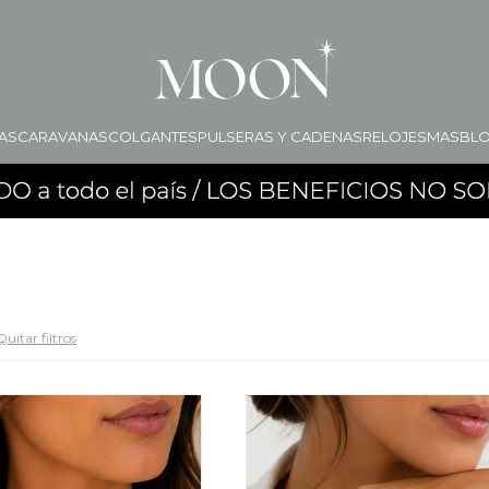
AS
CARAVANAS
COLGANTES
PULSERAS Y CADENAS
RELOJES
MAS
BL
Quitar filtros