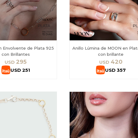
n Envolvente de Plata 925
Anillo Lúmina de MOON en Plat
con Brillantes
con brillante
295
420
USD
USD
USD
251
USD
357