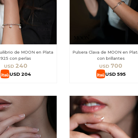
uilibrio de MOON en Plata
Pulsera Clava de MOON en Plat
925 con perlas
con brillantes
240
700
USD
USD
USD
204
USD
595