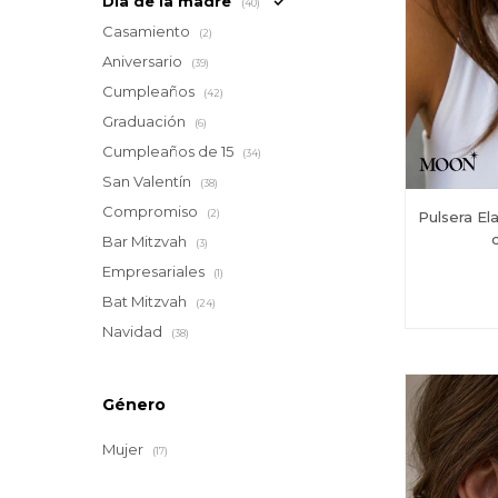
Día de la madre
(40)
Casamiento
(2)
Aniversario
(39)
Cumpleaños
(42)
Graduación
(6)
Cumpleaños de 15
(34)
San Valentín
(38)
Compromiso
(2)
Pulsera E
Bar Mitzvah
(3)
Empresariales
(1)
Bat Mitzvah
(24)
Navidad
(38)
Género
Mujer
(17)