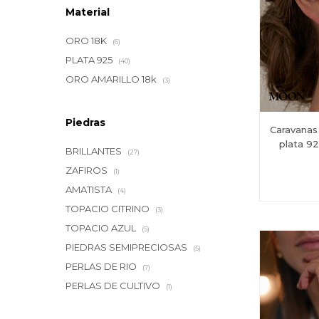
Material
ORO 18K
(6)
PLATA 925
(40)
ORO AMARILLO 18k
(3)
Piedras
Caravana
plata 92
BRILLANTES
(27)
ZAFIROS
(1)
AMATISTA
(4)
TOPACIO CITRINO
(3)
TOPACIO AZUL
(5)
PIEDRAS SEMIPRECIOSAS
(5)
PERLAS DE RIO
(7)
PERLAS DE CULTIVO
(1)