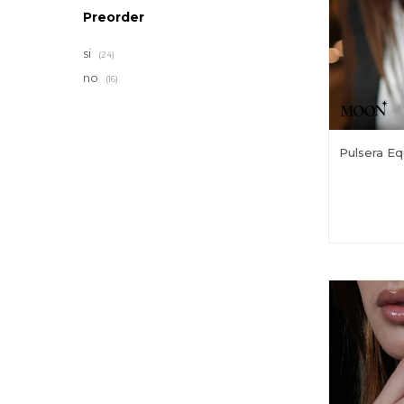
Preorder
si
(24)
no
(16)
Pulsera Eq