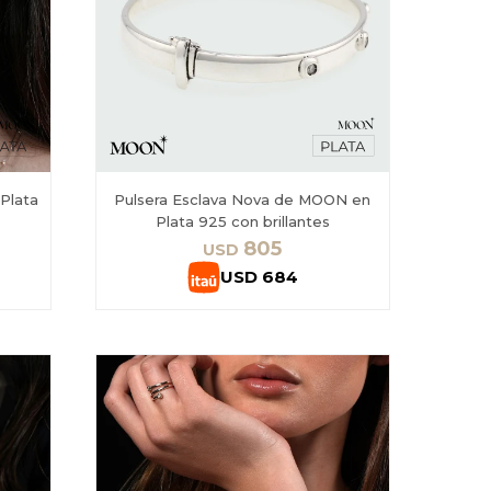
Plata
Pulsera Esclava Nova de MOON en
Plata 925 con brillantes
805
USD
USD
684