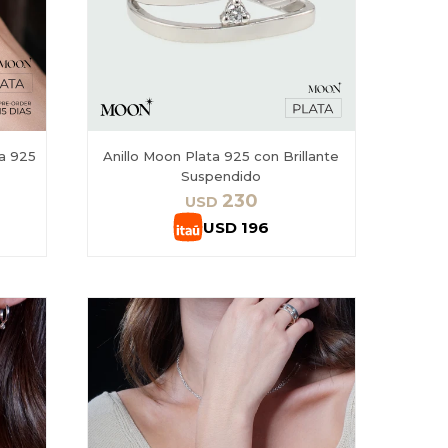
a 925
Anillo Moon Plata 925 con Brillante
Suspendido
230
USD
USD
196