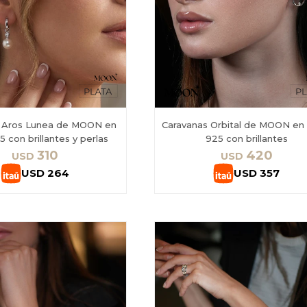
s Aros Lunea de MOON en
Caravanas Orbital de MOON en 
5 con brillantes y perlas
925 con brillantes
310
420
USD
USD
USD
264
USD
357