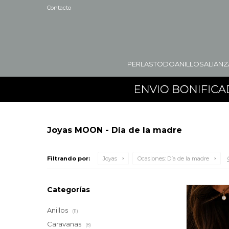
Contacto
PERLAS
TODO
ANILLOS
ALIANZ
Joyas MOON - Día de la madre
Filtrando por:
Joyas
Ocasiones:
Día de la madre
Categorías
Anillos
(11)
Caravanas
(8)