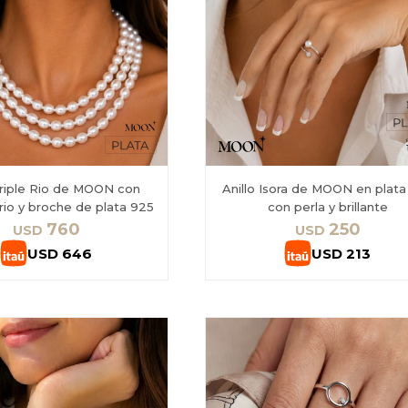
Triple Rio de MOON con
Anillo Isora de MOON en plata
rio y broche de plata 925
con perla y brillante
760
250
USD
USD
USD
646
USD
213