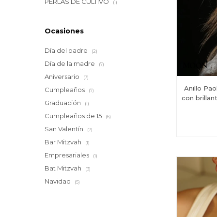
PERLAS DE CULTIVO
(1)
Ocasiones
Día del padre
(2)
Día de la madre
(7)
Aniversario
(7)
Anillo Pa
Cumpleaños
(7)
con brilla
Graduación
(1)
Cumpleaños de 15
(6)
San Valentín
(7)
Bar Mitzvah
(1)
Empresariales
(1)
Bat Mitzvah
(3)
Navidad
(5)