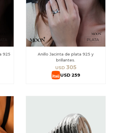
ta 925
Anillo Jacinta de plata 925 y
brillantes.
305
USD
USD
259