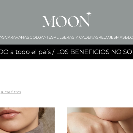
AS
CARAVANAS
COLGANTES
PULSERAS Y CADENAS
RELOJES
MAS
BL
Quitar filtros