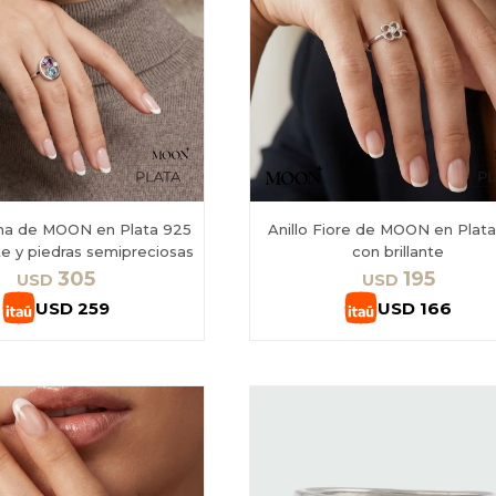
oma de MOON en Plata 925
Anillo Fiore de MOON en Plat
nte y piedras semipreciosas
con brillante
305
195
USD
USD
USD
259
USD
166