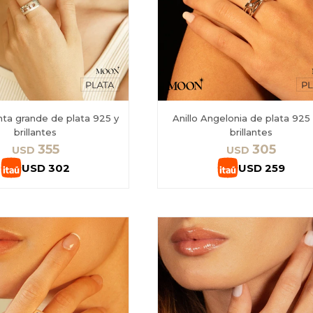
inta grande de plata 925 y
Anillo Angelonia de plata 925
brillantes
brillantes
355
305
USD
USD
USD
302
USD
259