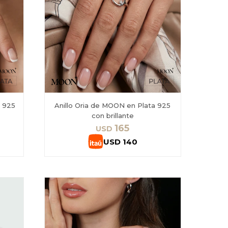
a 925
Anillo Oria de MOON en Plata 925
con brillante
165
USD
USD
140