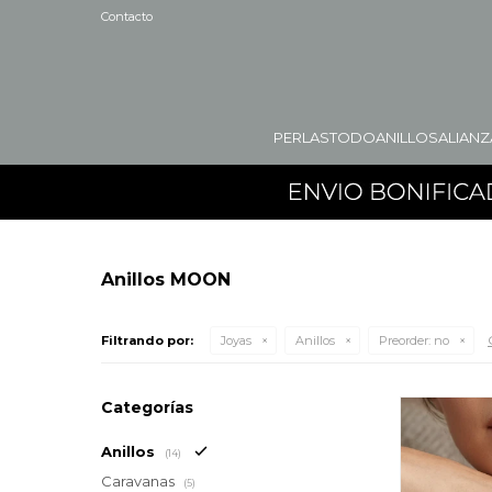
Contacto
PERLAS
TODO
ANILLOS
ALIANZ
Anillos MOON
Filtrando por:
Joyas
Anillos
Preorder:
no
Categorías
Anillos
(14)
Caravanas
(5)