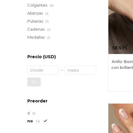
Colgantes
(10)
Alianzas
(3)
Pulseras
(7)
Cadenas
(4)
Medallas
(3)
Precio
(USD)
Anillo Bi
con brilla
OK
Preorder
si
(6)
no
(14)