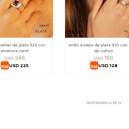
eather de plata 925 con
Anillo Azalea de plata 925 con 
amatista carré
de cultivo
265
150
USD
USD
USD
225
USD
128
MOSTRANDO
14
DE
14