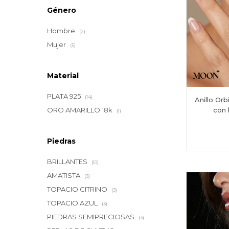
Género
Hombre
(2)
Mujer
(5)
Material
PLATA 925
(14)
Anillo Or
con 
ORO AMARILLO 18k
(1)
Piedras
BRILLANTES
(10)
AMATISTA
(3)
TOPACIO CITRINO
(3)
TOPACIO AZUL
(3)
PIEDRAS SEMIPRECIOSAS
(3)