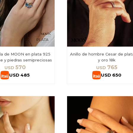
ola de MOON en plata 925
Anillo de hombre Cesar de pla
nte y piedras semipreciosas
y oro 18k
570
765
USD
USD
USD
485
USD
650