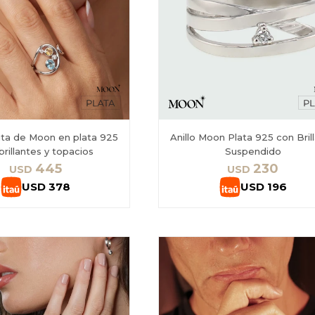
bita de Moon en plata 925
Anillo Moon Plata 925 con Bril
brillantes y topacios
Suspendido
445
230
USD
USD
USD
378
USD
196