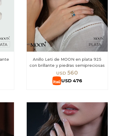
lante
Anillo Leti de MOON en plata 925
con brillante y piedras semipreciosas
560
USD
USD
476