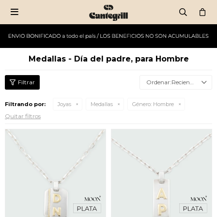

Medallas - Día del padre, para Hombre
Recientes
Filtrando por:
Joyas
Medallas
Género:
Hombre
Quitar filtros