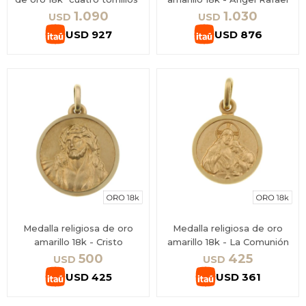
1.090
1.030
USD
USD
USD
927
USD
876
Medalla religiosa de oro
Medalla religiosa de oro
amarillo 18k - Cristo
amarillo 18k - La Comunión
500
425
USD
USD
USD
425
USD
361