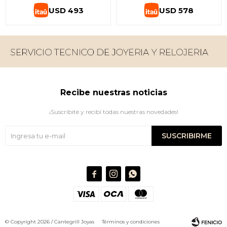
USD
493
USD
578
Recibe nuestras noticias
¡Suscribite y recibí todas nuestras novedades!
SUSCRIBIRME



© Copyright 2026 / Cantegrill Joyas
Términos y condiciones