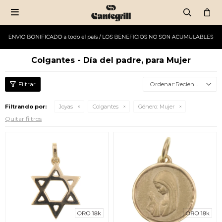

Colgantes - Día del padre, para Mujer
Recientes
Filtrando por:
Joyas
Colgantes
Género:
Mujer
Quitar filtros