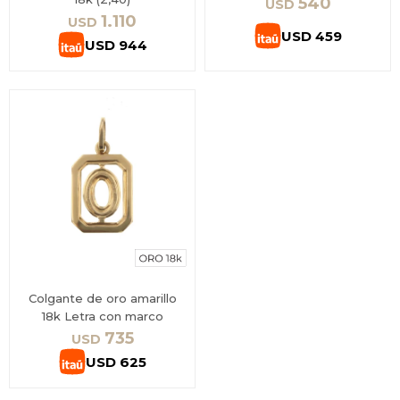
540
USD
1.110
USD
USD
459
USD
944
Colgante de oro amarillo
18k Letra con marco
735
USD
USD
625