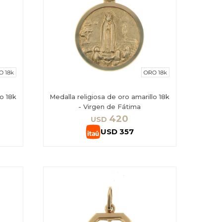
lo 18k
Medalla religiosa de oro amarillo 18k
- Virgen de Fátima
420
USD
USD
357