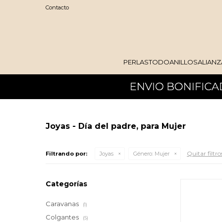
Contacto
PERLAS
TODO
ANILLOS
ALIANZ
Joyas - Día del padre, para Mujer
Quitar filtro
Filtrando por:
Joyas
Género:
Mujer
Categorías
Caravanas
(1)
Colgantes
(5)