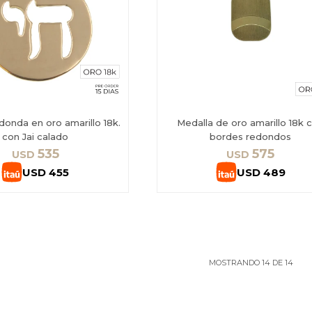
donda en oro amarillo 18k.
Medalla de oro amarillo 18k 
con Jai calado
bordes redondos
535
575
USD
USD
USD
455
USD
489
MOSTRANDO
14
DE
14