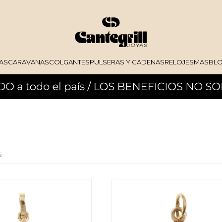
AS
CARAVANAS
COLGANTES
PULSERAS Y CADENAS
RELOJES
MAS
BL
s