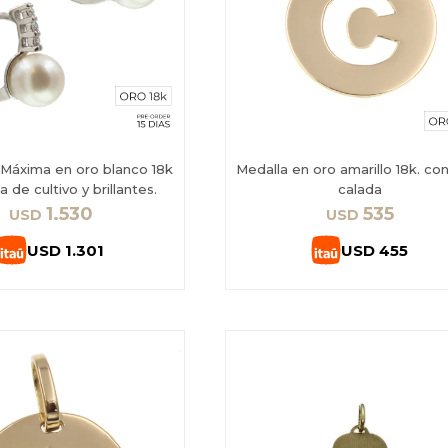
 Máxima en oro blanco 18k
Medalla en oro amarillo 18k. con
a de cultivo y brillantes.
calada
1.530
535
USD
USD
USD
1.301
USD
455