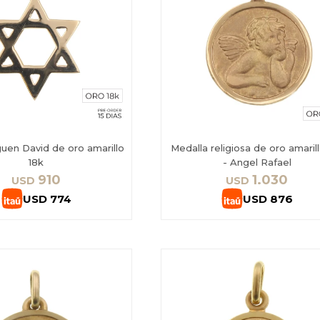
uen David de oro amarillo
Medalla religiosa de oro amaril
18k
- Angel Rafael
910
1.030
USD
USD
USD
774
USD
876