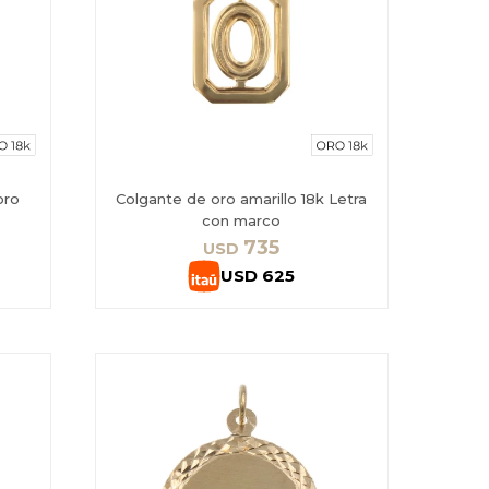
oro
Colgante de oro amarillo 18k Letra
con marco
735
USD
USD
625