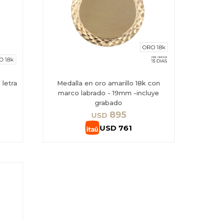
 letra
Medalla en oro amarillo 18k con
marco labrado - 19mm -incluye
grabado
895
USD
USD
761