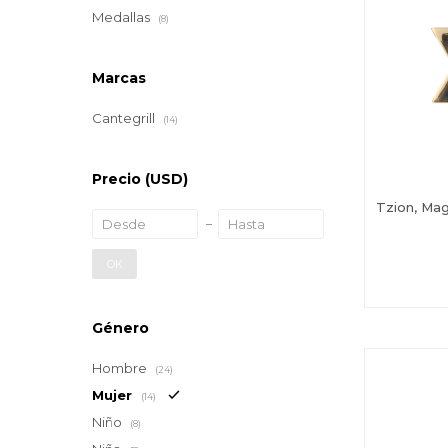
Medallas
(8)
Marcas
Cantegrill
(14)
Precio
(USD)
Tzion, Mag
OK
Género
Hombre
(24)
Mujer
(14)
Niño
(8)