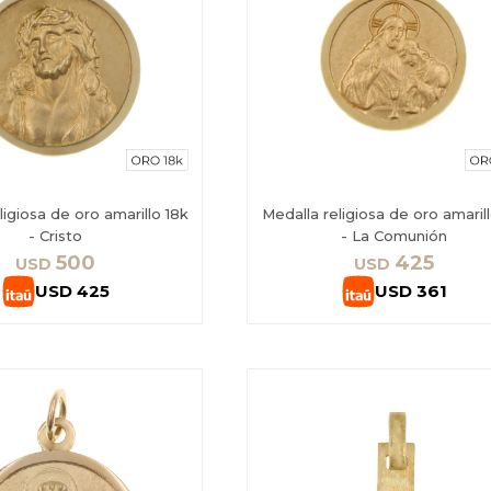
ligiosa de oro amarillo 18k
Medalla religiosa de oro amaril
- Cristo
- La Comunión
500
425
USD
USD
USD
425
USD
361