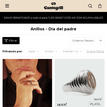

Anillos - Día del padre
Recientes
Quitar filtros
Filtrando por:
Joyas
Anillos
Preorder:
no