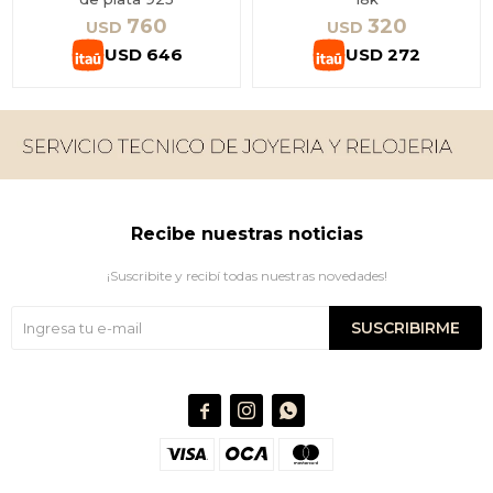
760
320
USD
USD
USD
646
USD
272
Recibe nuestras noticias
¡Suscribite y recibí todas nuestras novedades!
SUSCRIBIRME


