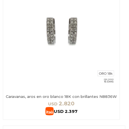
Caravanas, aros en oro blanco 18K con brillantes N8836W
2.820
USD
USD
2.397