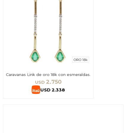
Caravanas Link de oro 18k con esmeraldas.
2.750
USD
USD
2.338