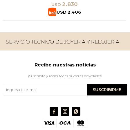
2.830
USD
USD
2.406
Recibe nuestras noticias
¡Suscribite y recibí todas nuestras novedades!
SUSCRIBIRME


