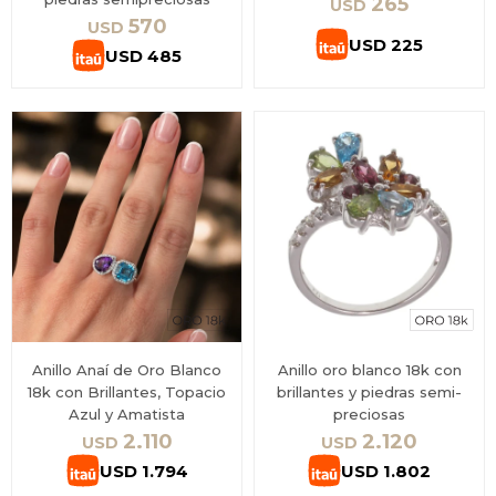
265
USD
570
USD
USD
225
USD
485
Anillo Anaí de Oro Blanco
Anillo oro blanco 18k con
18k con Brillantes, Topacio
brillantes y piedras semi-
Azul y Amatista
preciosas
2.110
2.120
USD
USD
USD
1.794
USD
1.802