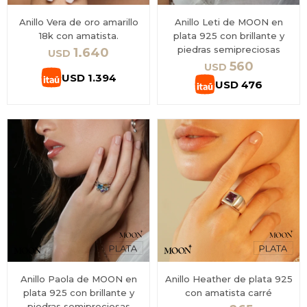
Anillo Vera de oro amarillo
Anillo Leti de MOON en
18k con amatista.
plata 925 con brillante y
piedras semipreciosas
1.640
USD
560
USD
USD
1.394
USD
476
Anillo Paola de MOON en
Anillo Heather de plata 925
plata 925 con brillante y
con amatista carré
piedras semipreciosas