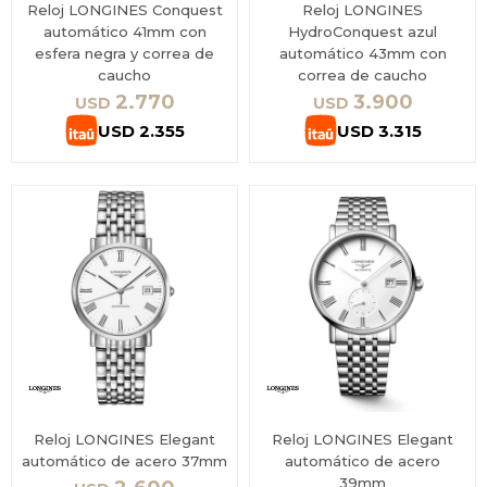
Reloj LONGINES Conquest
Reloj LONGINES
automático 41mm con
HydroConquest azul
esfera negra y correa de
automático 43mm con
caucho
correa de caucho
2.770
3.900
USD
USD
USD
2.355
USD
3.315
Reloj LONGINES Elegant
Reloj LONGINES Elegant
automático de acero 37mm
automático de acero
39mm