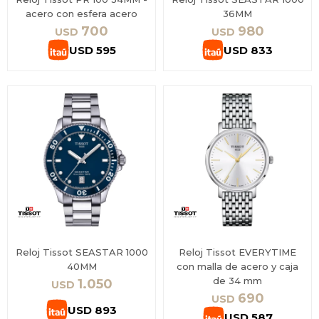
acero con esfera acero
36MM
700
980
USD
USD
USD
595
USD
833
Reloj Tissot SEASTAR 1000
Reloj Tissot EVERYTIME
40MM
con malla de acero y caja
de 34 mm
1.050
USD
690
USD
USD
893
USD
587