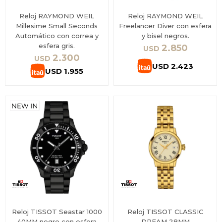
Reloj RAYMOND WEIL
Reloj RAYMOND WEIL
Millesime Small Seconds
Freelancer Diver con esfera
Automático con correa y
y bisel negros.
esfera gris.
2.850
USD
2.300
USD
USD
2.423
USD
1.955
Reloj TISSOT Seastar 1000
Reloj TISSOT CLASSIC
40MM negro con esfera
DREAM 28MM