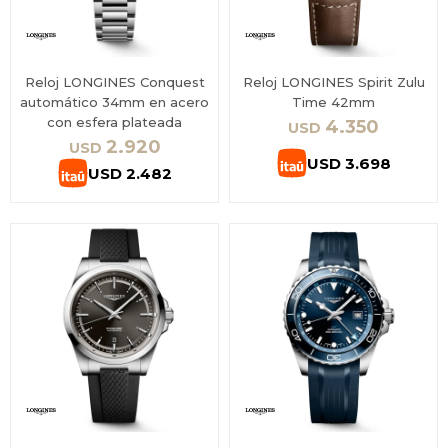
Reloj LONGINES Conquest
Reloj LONGINES Spirit Zulu
automático 34mm en acero
Time 42mm
con esfera plateada
4.350
USD
2.920
USD
USD
3.698
USD
2.482