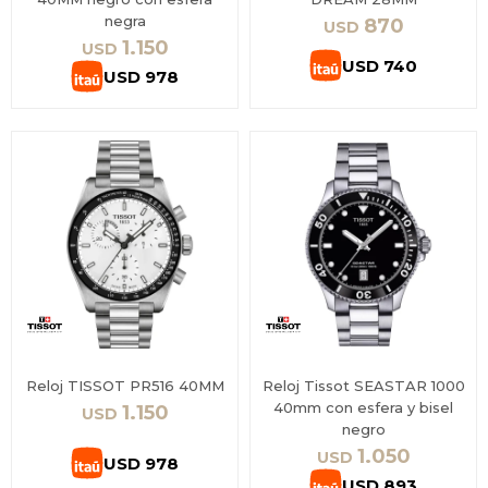
negra
870
USD
1.150
USD
USD
740
USD
978
Reloj TISSOT PR516 40MM
Reloj Tissot SEASTAR 1000
40mm con esfera y bisel
1.150
USD
negro
1.050
USD
USD
978
USD
893