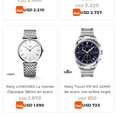
2.600
USD
3.220
USD
USD
2.210
USD
2.737
Reloj LONGINES La Grande
Reloj Tissot PR 100 40MM
Classique 38mm en acero
de acero con esfera negra
1.870
850
USD
USD
USD
1.590
USD
723