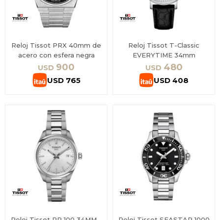
Reloj Tissot PRX 40mm de
Reloj Tissot T-Classic
acero con esfera negra
EVERYTIME 34mm
900
480
USD
USD
USD
765
USD
408
Reloj Tissot PR 100 34MM -
Reloj Tissot SEASTAR 1000