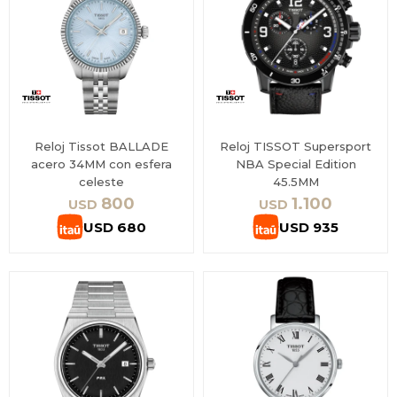
Reloj Tissot BALLADE
Reloj TISSOT Supersport
acero 34MM con esfera
NBA Special Edition
celeste
45.5MM
800
1.100
USD
USD
USD
680
USD
935