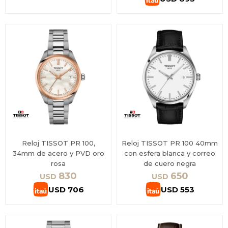
Reloj TISSOT PR 100,
Reloj TISSOT PR 100 40mm
34mm de acero y PVD oro
con esfera blanca y correo
rosa
de cuero negra
830
650
USD
USD
USD
706
USD
553