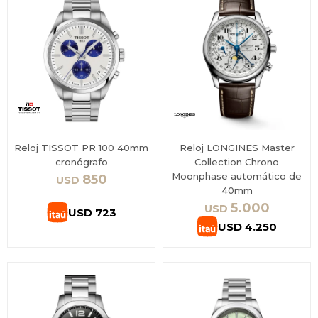
Reloj TISSOT PR 100 40mm
Reloj LONGINES Master
cronógrafo
Collection Chrono
Moonphase automático de
850
USD
40mm
5.000
USD
USD
723
USD
4.250