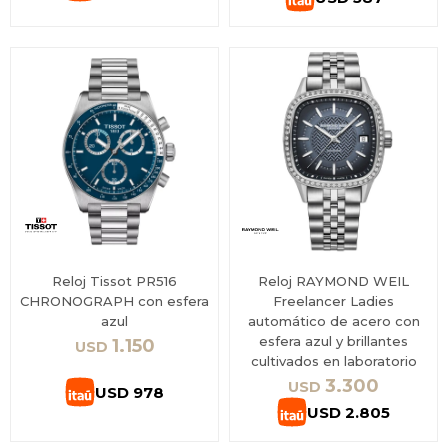
Reloj Tissot PR516
Reloj RAYMOND WEIL
CHRONOGRAPH con esfera
Freelancer Ladies
azul
automático de acero con
esfera azul y brillantes
1.150
USD
cultivados en laboratorio
3.300
USD
USD
978
USD
2.805