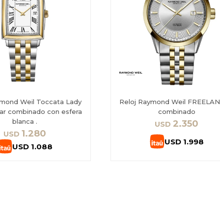
ymond Weil Toccata Lady
Reloj Raymond Weil FREELA
ar combinado con esfera
combinado
blanca .
2.350
USD
1.280
USD
USD
1.998
USD
1.088