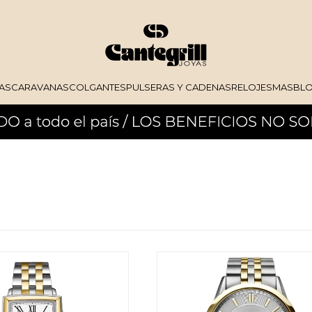
AS
CARAVANAS
COLGANTES
PULSERAS Y CADENAS
RELOJES
MAS
BL