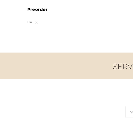
Preorder
no
(2)