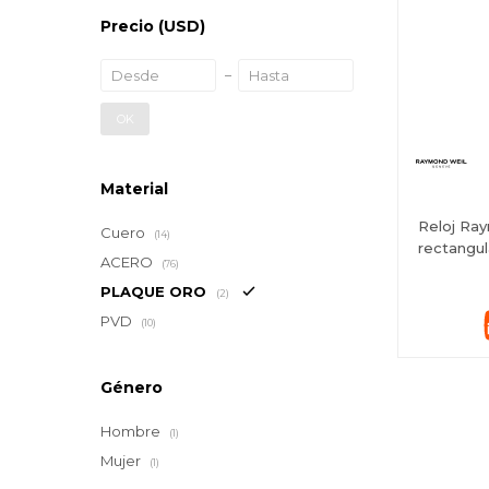
Precio
(USD)
OK
Material
Reloj Ra
Cuero
(14)
rectangul
ACERO
(76)
PLAQUE ORO
(2)
PVD
(10)
Género
Hombre
(1)
Mujer
(1)