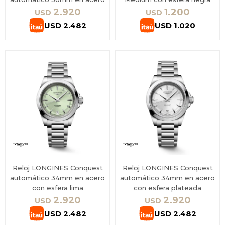
2.920
1.200
USD
USD
USD
2.482
USD
1.020
Reloj LONGINES Conquest
Reloj LONGINES Conquest
automático 34mm en acero
automático 34mm en acero
con esfera lima
con esfera plateada
2.920
2.920
USD
USD
USD
2.482
USD
2.482