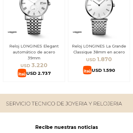
Reloj LONGINES Elegant
Reloj LONGINES La Grande
automático de acero
Classique 38mm en acero
39mm
1.870
USD
3.220
USD
USD
1.590
USD
2.737
Recibe nuestras noticias