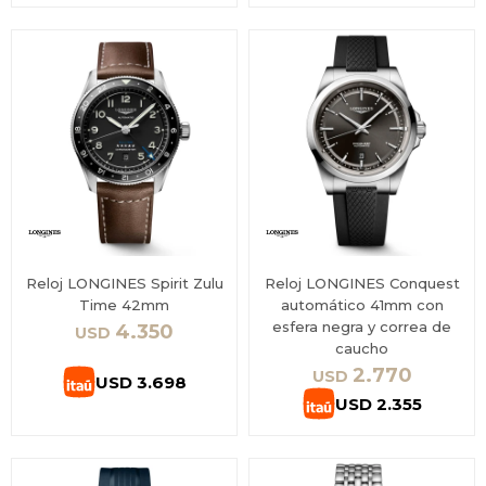
Reloj LONGINES Spirit Zulu
Reloj LONGINES Conquest
Time 42mm
automático 41mm con
esfera negra y correa de
4.350
USD
caucho
2.770
USD
USD
3.698
USD
2.355