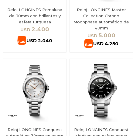
Reloj LONGINES Primaluna
Reloj LONGINES Master
de 30mm con brillantes y
Collection Chrono
esfera turquesa
Moonphase automático de
40mm
2.400
USD
5.000
USD
USD
2.040
USD
4.250
Reloj LONGINES Conquest
Reloj LONGINES Conquest
automático 30mm en acero
Medium con esfera negra