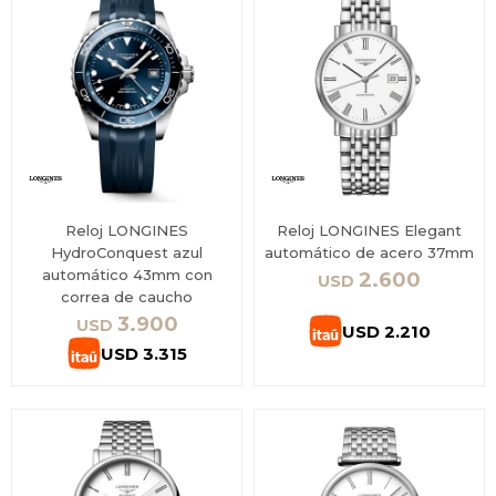
Reloj LONGINES
Reloj LONGINES Elegant
HydroConquest azul
automático de acero 37mm
automático 43mm con
2.600
USD
correa de caucho
3.900
USD
USD
2.210
USD
3.315