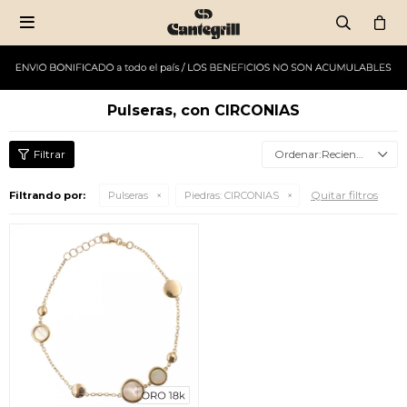

Pulseras, con CIRCONIAS
Recientes
Quitar filtros
Filtrando por:
Pulseras
Piedras:
CIRCONIAS