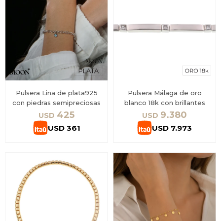
Pulsera Lina de plata925
Pulsera Málaga de oro
con piedras semipreciosas
blanco 18k con brillantes
425
9.380
USD
USD
USD
361
USD
7.973