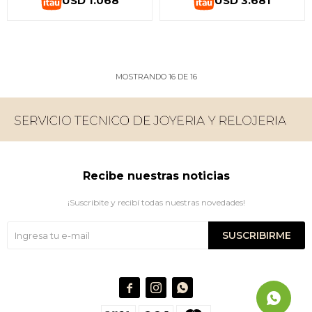
USD
1.068
USD
3.681
MOSTRANDO
16
DE
16
Recibe nuestras noticias
¡Suscribite y recibí todas nuestras novedades!
SUSCRIBIRME


