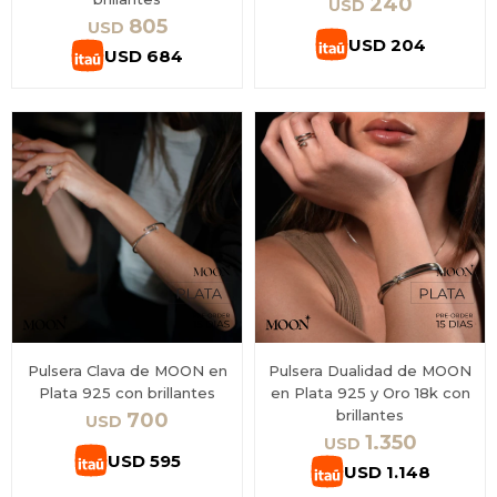
240
USD
805
USD
USD
204
USD
684
Pulsera Clava de MOON en
Pulsera Dualidad de MOON
Plata 925 con brillantes
en Plata 925 y Oro 18k con
brillantes
700
USD
1.350
USD
USD
595
USD
1.148