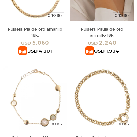
Pulsera Pía de oro amarillo
Pulsera Paula de oro
18k.
amarillo 18k.
5.060
2.240
USD
USD
USD
4.301
USD
1.904