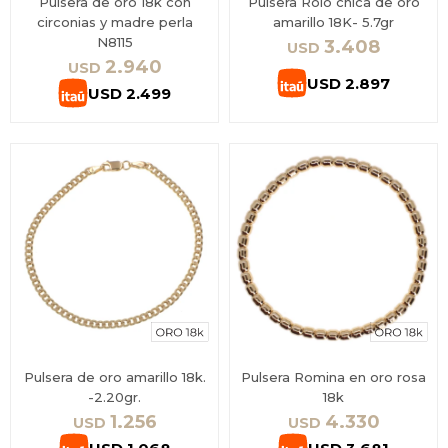
Pulsera de oro 18k con
Pulsera Rolo chica de oro
circonias y madre perla
amarillo 18K- 5.7gr
N8115
3.408
USD
2.940
USD
USD
2.897
USD
2.499
Pulsera de oro amarillo 18k.
Pulsera Romina en oro rosa
-2.20gr.
18k
1.256
4.330
USD
USD