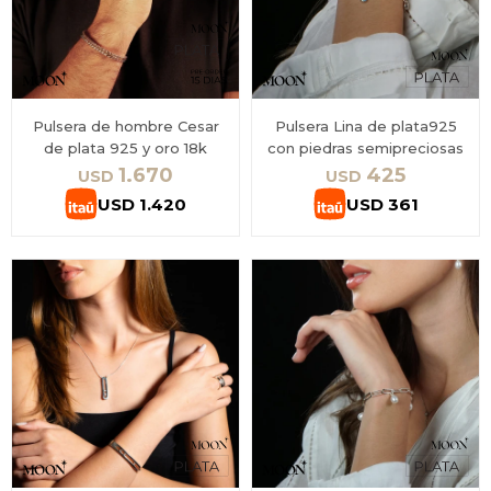
Pulsera de hombre Cesar
Pulsera Lina de plata925
de plata 925 y oro 18k
con piedras semipreciosas
1.670
425
USD
USD
USD
1.420
USD
361