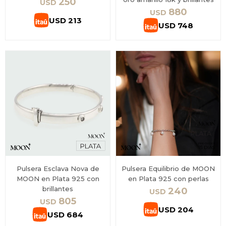
250
USD
880
USD
USD
213
USD
748
Pulsera Esclava Nova de
Pulsera Equilibrio de MOON
MOON en Plata 925 con
en Plata 925 con perlas
brillantes
240
USD
805
USD
USD
204
USD
684