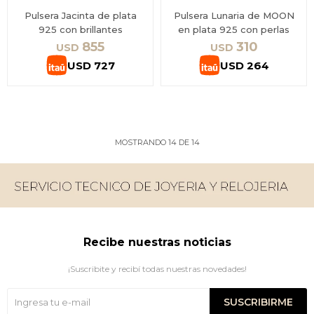
Pulsera Jacinta de plata
Pulsera Lunaria de MOON
925 con brillantes
en plata 925 con perlas
855
310
USD
USD
USD
727
USD
264
MOSTRANDO
14
DE
14
Recibe nuestras noticias
¡Suscribite y recibí todas nuestras novedades!
SUSCRIBIRME