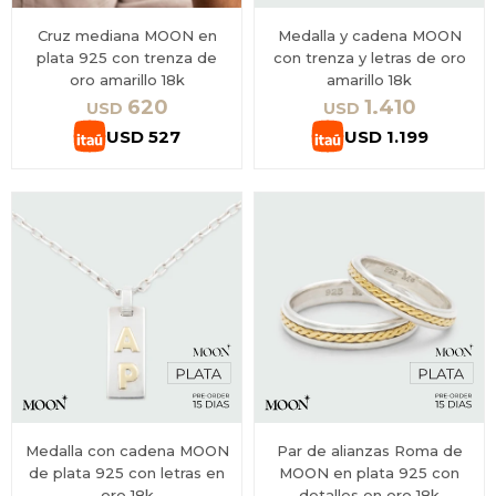
Cruz mediana MOON en
Medalla y cadena MOON
plata 925 con trenza de
con trenza y letras de oro
oro amarillo 18k
amarillo 18k
620
1.410
USD
USD
USD
527
USD
1.199
Medalla con cadena MOON
Par de alianzas Roma de
de plata 925 con letras en
MOON en plata 925 con
oro 18k
detalles en oro 18k