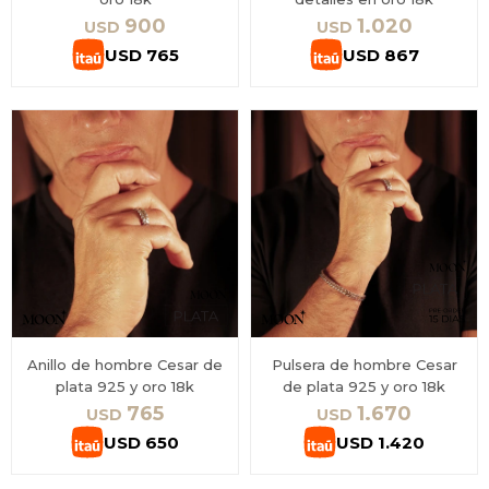
900
1.020
USD
USD
USD
765
USD
867
Anillo de hombre Cesar de
Pulsera de hombre Cesar
plata 925 y oro 18k
de plata 925 y oro 18k
765
1.670
USD
USD
USD
650
USD
1.420