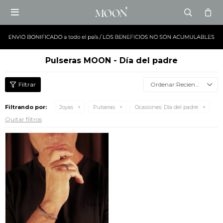

Pulseras MOON - Día del padre
Recientes
Filtrando por:
Joyas
Pulseras
Ocasiones:
Día del padre
Quitar filtros