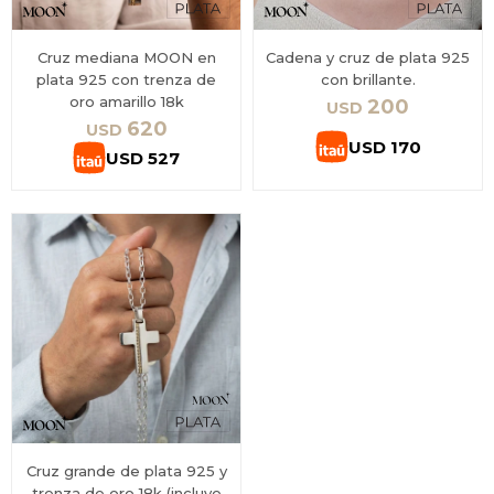
Cruz mediana MOON en
Cadena y cruz de plata 925
plata 925 con trenza de
con brillante.
oro amarillo 18k
200
USD
620
USD
USD
170
USD
527
Cruz grande de plata 925 y
trenza de oro 18k (incluye