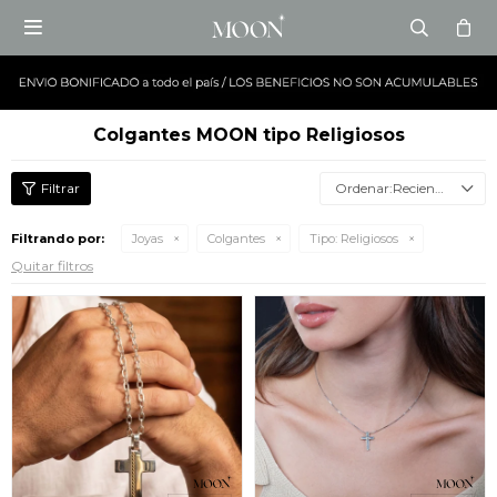

Colgantes MOON tipo Religiosos
Recientes
Filtrando por:
Joyas
Colgantes
Tipo:
Religiosos
Quitar filtros