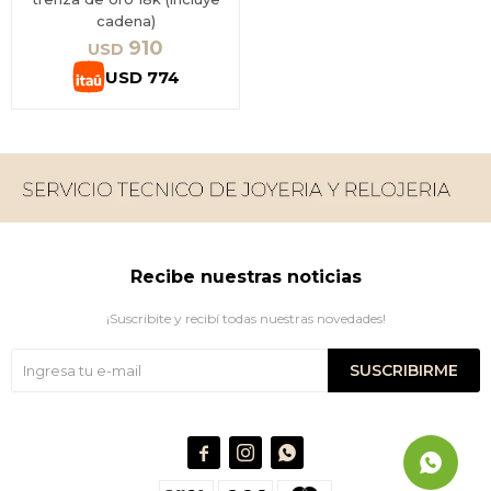
cadena)
910
USD
USD
774
Recibe nuestras noticias
¡Suscribite y recibí todas nuestras novedades!
SUSCRIBIRME


