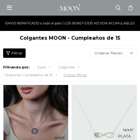

Colgantes MOON - Cumpleaños de 15
Recientes
Filtrando por:
Joyas
Colgantes
Quitar filtros
Ocasiones:
Cumpleaños de 15