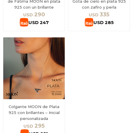
de Fátima MOON en plata
Gota de cielo en plata 925
925 con un brillante
con zafiro y perla
290
335
USD
USD
USD
247
USD
285
Colgante MOON de Plata
925 con brillantes – Inicial
personalizada
295
USD