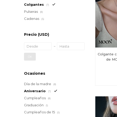
Colgantes
(7)
Pulseras
(8)
Cadenas
(5)
Precio
(USD)
Colgante 
OK
de MO
Ocasiones
Día de la madre
(8)
Aniversario
(7)
Cumpleaños
(8)
Graduación
(1)
Cumpleaños de 15
(5)