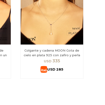
 de
Colgante y cadena MOON Gota de
n un
cielo en plata 925 con zafiro y perla
335
USD
USD
285