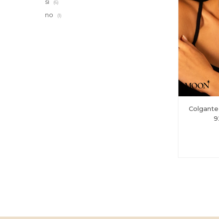
si
(6)
no
(1)
Colgante
9