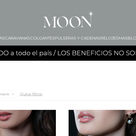
AS
CARAVANAS
COLGANTES
PULSERAS Y CADENAS
RELOJES
MAS
BL
Quitar filtros
rsario