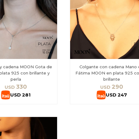
 y cadena MOON Gota de
Colgante con cadena Mano
plata 925 con brillante y
Fátima MOON en plata 925 co
perla
brillante
330
290
USD
USD
USD
281
USD
247