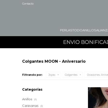
Contacto
PERLAS
TODO
ANILLOS
ALIANZ
Colgantes MOON - Aniversario
Filtrando por:
Joyas
Colgantes
Ocasiones:
Anive
Categorías
Anillos
(11)
Caravanas
(8)