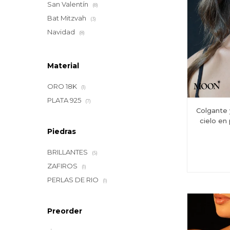
San Valentín
(8)
Bat Mitzvah
(3)
Navidad
(8)
Material
ORO 18K
(1)
PLATA 925
(7)
Colgante
cielo en 
Piedras
BRILLANTES
(5)
ZAFIROS
(1)
PERLAS DE RIO
(1)
Preorder