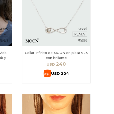
vida
Collar Infinito de MOON en plata 925
8k y
con brillante
240
USD
USD
204