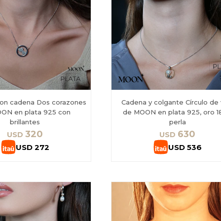
con cadena Dos corazones
Cadena y colgante Círculo de 
ON en plata 925 con
de MOON en plata 925, oro 1
brillantes
perla
320
630
USD
USD
USD
272
USD
536