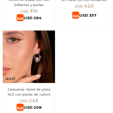
brillantes y perlas
420
USD
310
USD
USD
357
USD
264
Caravanas Hazel de plata
925 con perlas de cultivo
245
USD
USD
208