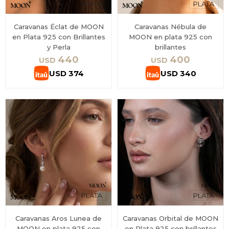
Caravanas Éclat de MOON
Caravanas Nébula de
en Plata 925 con Brillantes
MOON en plata 925 con
y Perla
brillantes
440
400
USD
USD
USD
374
USD
340
Caravanas Aros Lunea de
Caravanas Orbital de MOON
MOON en plata 925 con
en Plata 925 con brillantes