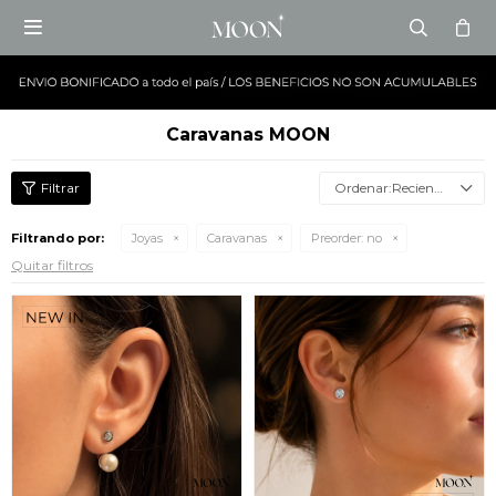

Caravanas MOON
Recientes
Filtrando por:
Joyas
Caravanas
Preorder:
no
Quitar filtros