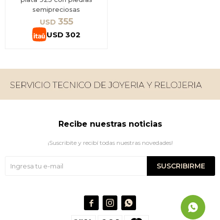
semipreciosas
355
USD
USD
302
Recibe nuestras noticias
¡Suscribite y recibí todas nuestras novedades!
SUSCRIBIRME


