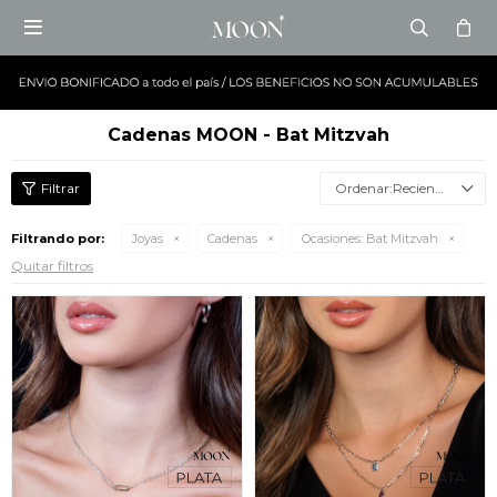

Cadenas MOON - Bat Mitzvah
Recientes
Filtrando por:
Joyas
Cadenas
Ocasiones:
Bat Mitzvah
Quitar filtros