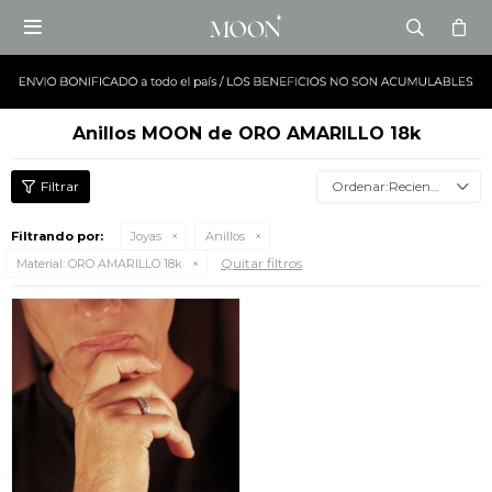

Anillos MOON de ORO AMARILLO 18k
Recientes
Filtrando por:
Joyas
Anillos
Quitar filtros
Material:
ORO AMARILLO 18k