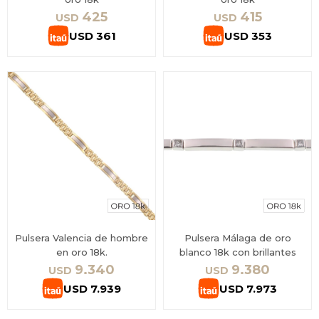
425
415
USD
USD
USD
361
USD
353
Pulsera Valencia de hombre
Pulsera Málaga de oro
en oro 18k.
blanco 18k con brillantes
9.340
9.380
USD
USD
USD
7.939
USD
7.973