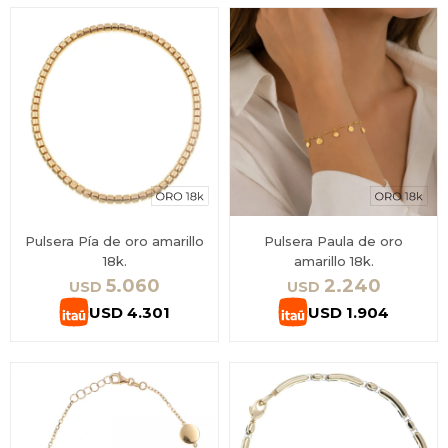
Pulsera Pía de oro amarillo
Pulsera Paula de oro
18k.
amarillo 18k.
5.060
2.240
USD
USD
USD
4.301
USD
1.904