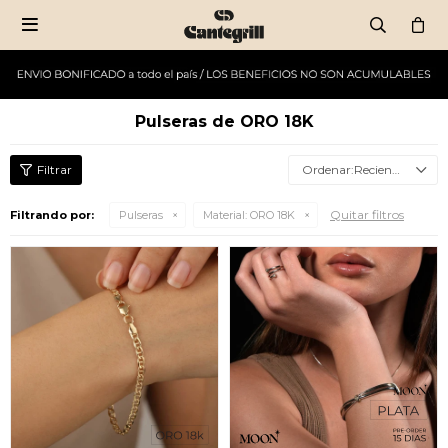

Pulseras de ORO 18K
Recientes
Quitar filtros
Filtrando por:
Pulseras
Material:
ORO 18K