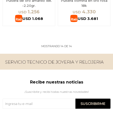
Pulsera de oro amarillo 18k.
Pulsera Romina en oro rosa
-2.20gr.
18k
1.256
4.330
USD
USD
USD
1.068
USD
3.681
MOSTRANDO
14
DE
14
Recibe nuestras noticias
¡Suscribite y recibí todas nuestras novedades!
SUSCRIBIRME