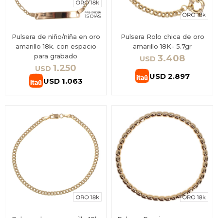
Pulsera de niño/niña en oro
Pulsera Rolo chica de oro
amarillo 18k. con espacio
amarillo 18K- 5.7gr
para grabado
3.408
USD
1.250
USD
USD
2.897
USD
1.063