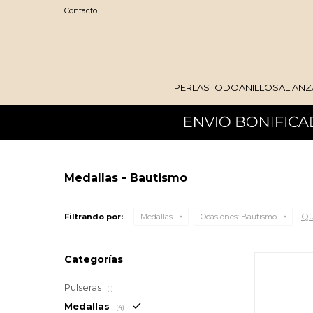
Contacto
PERLAS
TODO
ANILLOS
ALIANZ
Medallas - Bautismo
Qui
Filtrando por:
Medallas
Ocasiones:
Bautismo
Categorías
Pulseras
(1)
Medallas
(4)