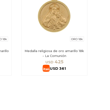
arillo
Medalla religiosa de oro amarillo 18k
- La Comunión
425
USD
USD
361