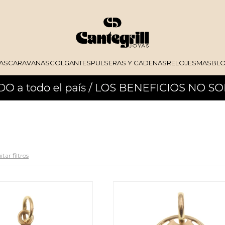
AS
CARAVANAS
COLGANTES
PULSERAS Y CADENAS
RELOJES
MAS
BL
tar filtros