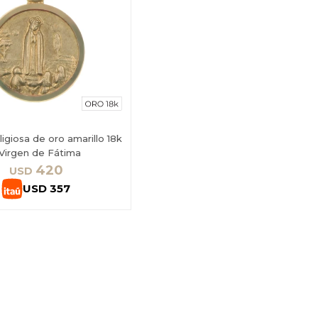
ligiosa de oro amarillo 18k
 Virgen de Fátima
420
USD
USD
357