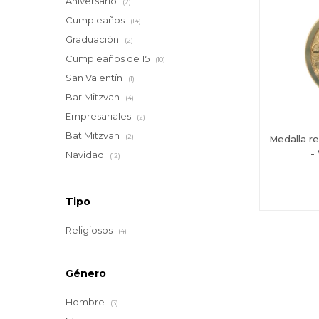
Aniversario
(2)
Cumpleaños
(14)
Graduación
(2)
Cumpleaños de 15
(10)
San Valentín
(1)
Bar Mitzvah
(4)
Empresariales
(2)
Bat Mitzvah
(2)
Medalla re
-
Navidad
(12)
Tipo
Religiosos
(4)
Género
Hombre
(3)