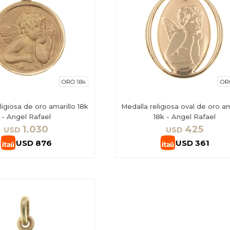
ligiosa de oro amarillo 18k
Medalla religiosa oval de oro am
- Angel Rafael
18k - Angel Rafael
1.030
425
USD
USD
USD
876
USD
361