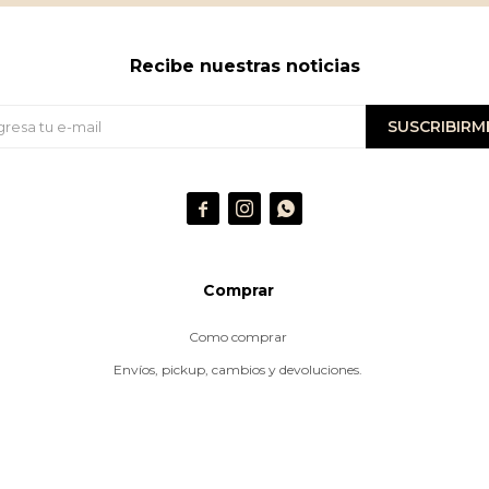
Recibe nuestras noticias
SUSCRIBIRM



Comprar
Como comprar
Envíos, pickup, cambios y devoluciones.