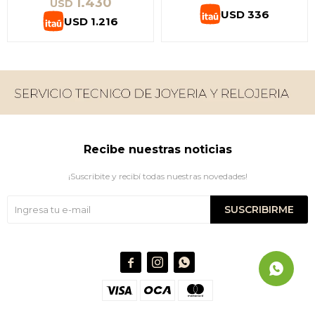
1.430
USD
USD
336
USD
1.216
Recibe nuestras noticias
¡Suscribite y recibí todas nuestras novedades!
SUSCRIBIRME


