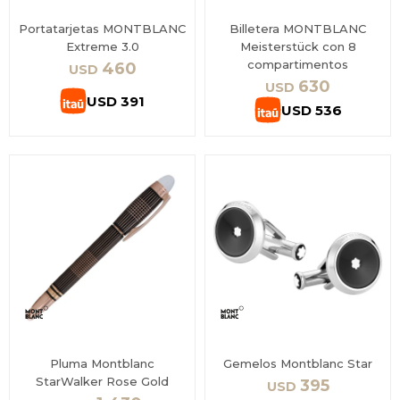
Portatarjetas MONTBLANC
Billetera MONTBLANC
Extreme 3.0
Meisterstück con 8
compartimentos
460
USD
630
USD
USD
391
USD
536
Pluma Montblanc
Gemelos Montblanc Star
StarWalker Rose Gold
395
USD