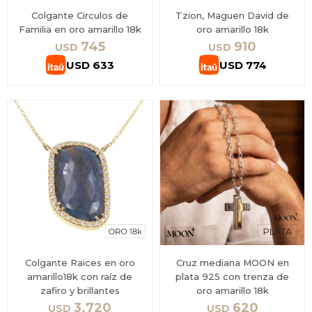
Colgante Circulos de
Tzion, Maguen David de
Familia en oro amarillo 18k
oro amarillo 18k
745
910
USD
USD
USD
633
USD
774
Colgante Raices en oro
Cruz mediana MOON en
amarillo18k con raíz de
plata 925 con trenza de
zafiro y brillantes
oro amarillo 18k
3.720
620
USD
USD