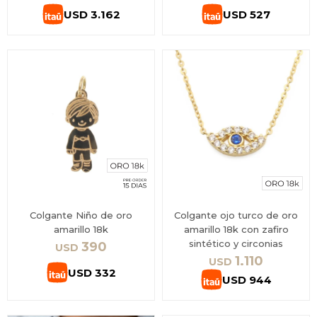
USD
3.162
USD
527
Colgante Niño de oro
Colgante ojo turco de oro
amarillo 18k
amarillo 18k con zafiro
sintético y circonias
390
USD
1.110
USD
USD
332
USD
944