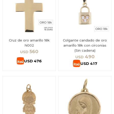
Cruz de oro amarillo 18k
Colgante candado de oro
N002
amarillo 18k con circonias
(Sin cadena)
560
USD
490
USD
USD
476
USD
417