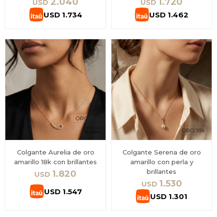
2.040
1.720
USD
USD
USD
1.734
USD
1.462
Colgante Aurelia de oro
Colgante Serena de oro
amarillo 18k con brillantes
amarillo con perla y
brillantes
1.820
USD
1.530
USD
USD
1.547
USD
1.301