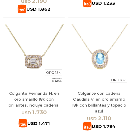
2.190
USD
USD
1.233
USD
1.862
Colgante Fernanda H. en
Colgante con cadena
oro amarillo 18k con
Claudina V. en oro amarillo
brillantes, incluye cadena.
18k con brillantes y topacio
azul
1.730
USD
2.110
USD
USD
1.471
USD
1.794