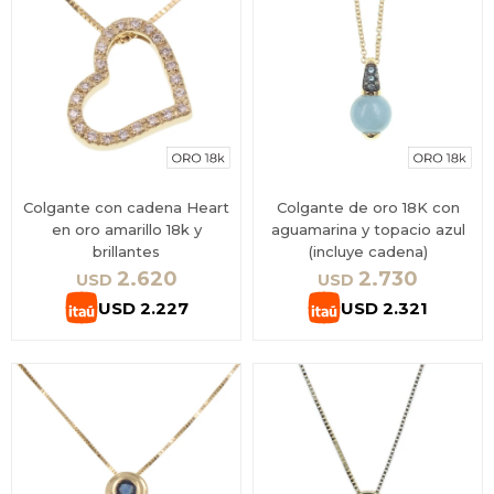
Colgante con cadena Heart
Colgante de oro 18K con
en oro amarillo 18k y
aguamarina y topacio azul
brillantes
(incluye cadena)
2.620
2.730
USD
USD
USD
2.227
USD
2.321