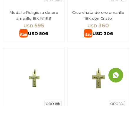
Medalla Religiosa de oro
Cruz chata de oro amarillo
amarillo 18k N11R9
18k con Cristo
595
360
USD
USD
USD
506
USD
306
Cruz chata de oro amarillo
Cruz en oro amarillo 18k con
18k con Cristo N18
Cristo N19
825
1.020
USD
USD