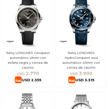
Reloj LONGINES Conquest
Reloj LONGINES
automático 41mm con
HydroConquest azul
esfera negra y correa de
automático 43mm con
caucho
correa de caucho
2.770
3.900
USD
USD
USD
2.355
USD
3.315