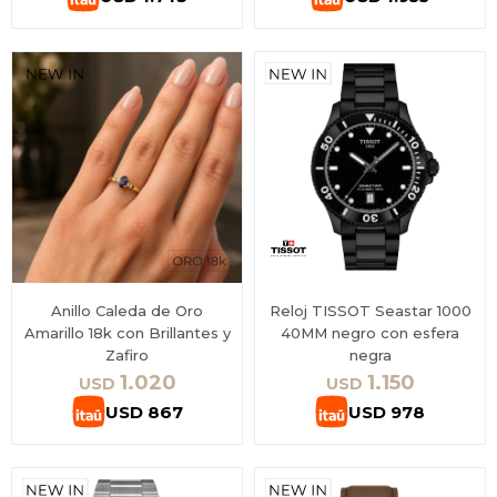
Anillo Caleda de Oro
Reloj TISSOT Seastar 1000
Amarillo 18k con Brillantes y
40MM negro con esfera
Zafiro
negra
1.020
1.150
USD
USD
USD
867
USD
978