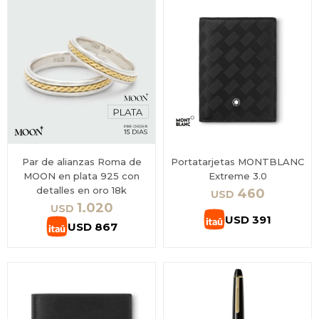
Par de alianzas Roma de
Portatarjetas MONTBLANC
MOON en plata 925 con
Extreme 3.0
detalles en oro 18k
460
USD
1.020
USD
USD
391
USD
867