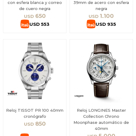
con esfera blanca y correo
39mm de acero con esfera
de cuero negra
negra
650
1.100
USD
USD
USD
553
USD
935
Reloj TISSOT PR 100 40mm
Reloj LONGINES Master
cronógrafo
Collection Chrono
Moonphase automático de
850
USD
40mm