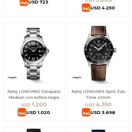
5.000
USD
USD
723
USD
4.250
Reloj LONGINES Conquest
Reloj LONGINES Spirit Zulu
Medium con esfera negra
Time 42mm
1.200
4.350
USD
USD
USD
1.020
USD
3.698