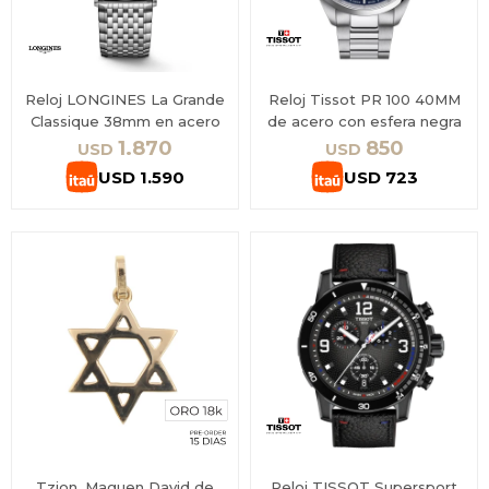
Reloj LONGINES La Grande
Reloj Tissot PR 100 40MM
Classique 38mm en acero
de acero con esfera negra
1.870
850
USD
USD
USD
1.590
USD
723
Tzion, Maguen David de
Reloj TISSOT Supersport