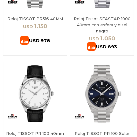
Reloj TISSOT PR516 40MM
Reloj Tissot SEASTAR 1000
40mm con esfera y bisel
1.150
USD
negro
1.050
USD
USD
978
USD
893
Reloj TISSOT PR 100 40mm
Reloj TISSOT PR 100 Solar