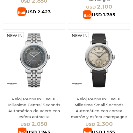
2.850
USD
2.100
USD
USD
2.423
USD
1.785
Reloj RAYMOND WEIL
Reloj RAYMOND WEIL
Millesime Central Seconds
Millesime Small Seconds
Automático de acero con
Automático con correa
esfera antracita
marrón y esfera champagne
2.050
2.300
USD
USD
USD
1.743
USD
1.955