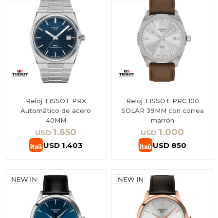
Reloj TISSOT PRX
Reloj TISSOT PRC 100
Automático de acero
SOLAR 39MM con correa
40MM
marrón
1.650
1.000
USD
USD
USD
1.403
USD
850