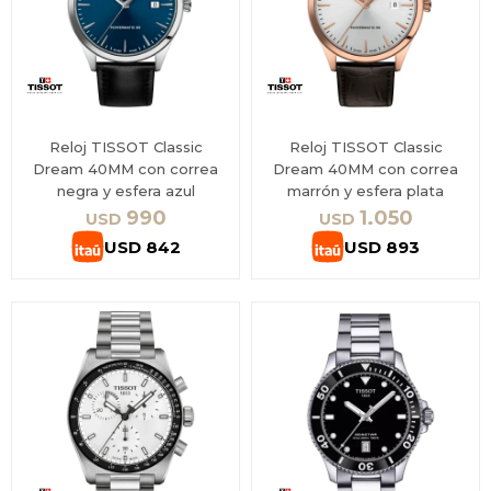
Reloj TISSOT Classic
Reloj TISSOT Classic
Dream 40MM con correa
Dream 40MM con correa
negra y esfera azul
marrón y esfera plata
990
1.050
USD
USD
USD
842
USD
893