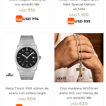
oro amarillo 18k
NBA Special Edition
45.5MM
910
USD
1.100
USD
USD
774
USD
935
Reloj Tissot PRX 40mm de
Cruz mediana MOON en
acero con esfera negra
plata 925 con trenza de
oro amarillo 18k
900
USD
620
USD