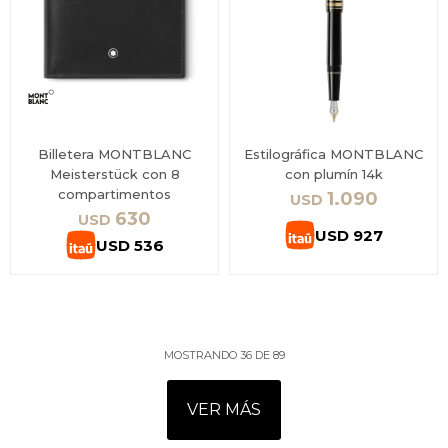
Billetera MONTBLANC
Estilográfica MONTBLANC
Meisterstück con 8
con plumín 14k
compartimentos
1.090
USD
630
USD
USD
927
USD
536
MOSTRANDO
36
DE
89
VER MÁS