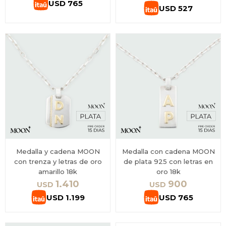
USD
765
USD
527
Medalla y cadena MOON
Medalla con cadena MOON
con trenza y letras de oro
de plata 925 con letras en
amarillo 18k
oro 18k
1.410
900
USD
USD
USD
1.199
USD
765