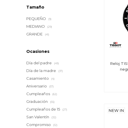
Tamaño
PEQUEÑO
(9)
MEDIANO
(29)
GRANDE
(41)
Ocasiones
Día del padre
Reloj TI
(49)
neg
Día de la madre
(37)
Casamiento
(4)
Aniversario
(57)
Cumpleaños
(62)
Graduación
(55)
Cumpleaños de 15
(27)
San Valentín
(32)
Compromiso
(12)