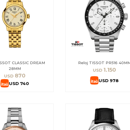
TISSOT CLASSIC DREAM
Reloj TISSOT PR516 40M
28MM
1.150
USD
870
USD
USD
978
USD
740