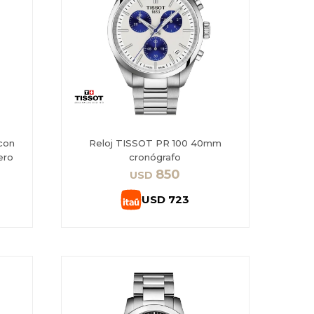
con
Reloj TISSOT PR 100 40mm
ero
cronógrafo
850
USD
USD
723