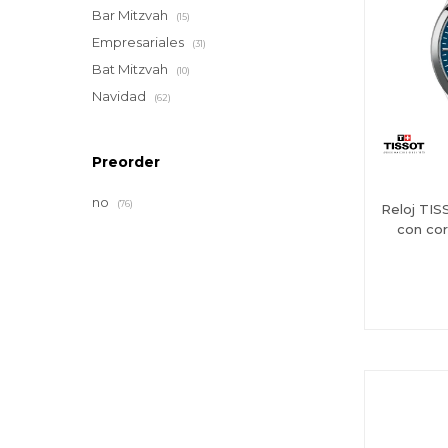
Bar Mitzvah
(15)
Empresariales
(31)
Bat Mitzvah
(10)
Navidad
(62)
Preorder
no
(76)
Reloj TI
con cor