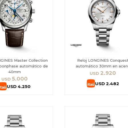
GINES Master Collection
Reloj LONGINES Conques
oonphase automático de
automático 30mm en acer
40mm
2.920
USD
5.000
USD
USD
2.482
USD
4.250