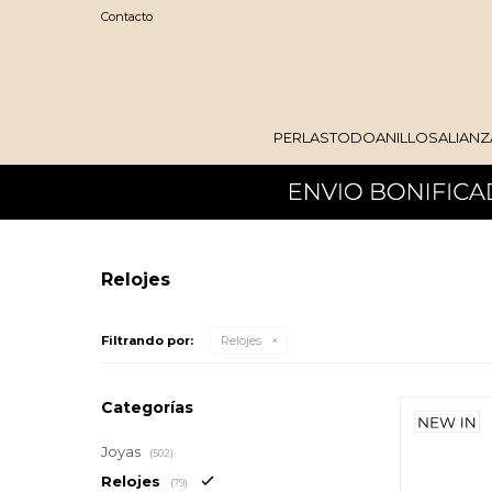
Contacto
PERLAS
TODO
ANILLOS
ALIANZ
Relojes
Filtrando por:
Relojes
Categorías
Joyas
(502)
Relojes
(79)