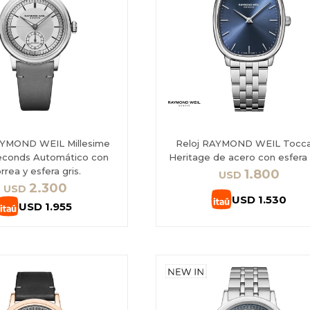
AYMOND WEIL Millesime
Reloj RAYMOND WEIL Tocc
econds Automático con
Heritage de acero con esfera 
rrea y esfera gris.
1.800
USD
2.300
USD
USD
1.530
USD
1.955