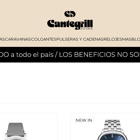
AS
CARAVANAS
COLGANTES
PULSERAS Y CADENAS
RELOJES
MAS
BL