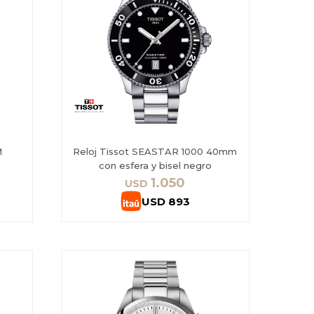
M
Reloj Tissot SEASTAR 1000 40mm
con esfera y bisel negro
1.050
USD
USD
893