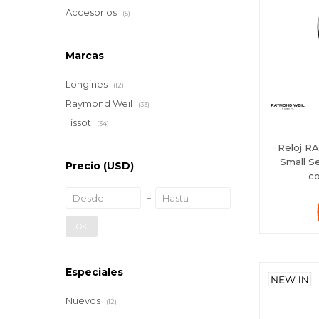
Accesorios
(5)
Marcas
Longines
(12)
Raymond Weil
(33)
Tissot
(34)
Reloj R
Small S
Precio
(USD)
co
OK
Especiales
Nuevos
(12)