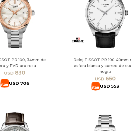
ISSOT PR 100, 34mm de
Reloj TISSOT PR 100 40mm 
ero y PVD oro rosa
esfera blanca y correo de cu
negra
830
USD
650
USD
USD
706
USD
553