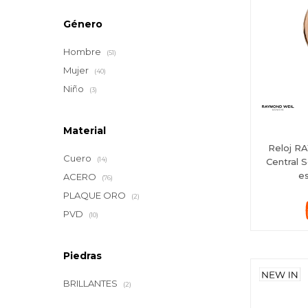
Género
Hombre
(51)
Mujer
(40)
Niño
(3)
Material
Reloj R
Cuero
(14)
Central 
es
ACERO
(76)
PLAQUE ORO
(2)
PVD
(10)
Piedras
BRILLANTES
(2)