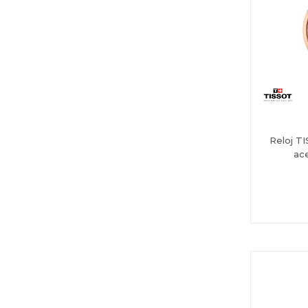
Reloj T
ac