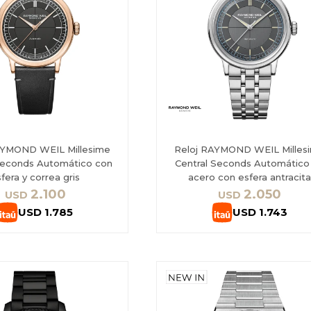
AYMOND WEIL Millesime
Reloj RAYMOND WEIL Milles
Seconds Automático con
Central Seconds Automático
fera y correa gris
acero con esfera antracit
2.100
2.050
USD
USD
USD
1.785
USD
1.743