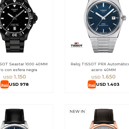
SSOT Seastar 1000 40MM
Reloj TISSOT PRX Automátic
ro con esfera negra
acero 40MM
1.150
1.650
USD
USD
USD
978
USD
1.403