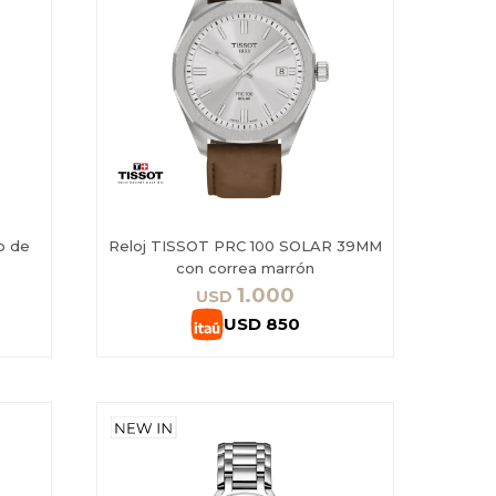
o de
Reloj TISSOT PRC 100 SOLAR 39MM
con correa marrón
1.000
USD
USD
850