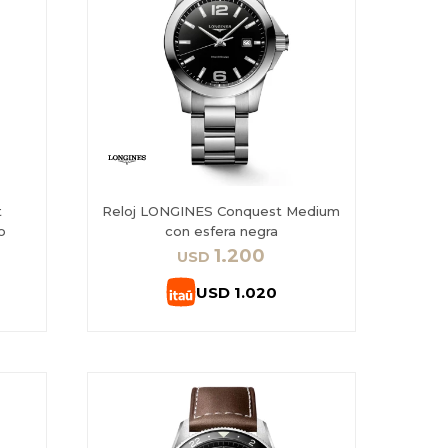
t
Reloj LONGINES Conquest Medium
o
con esfera negra
1.200
USD
USD
1.020