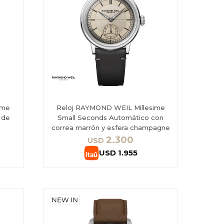
ime
Reloj RAYMOND WEIL Millesime
 de
Small Seconds Automático con
a
correa marrón y esfera champagne
2.300
USD
USD
1.955