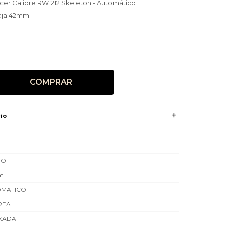
cer Calibre RW1212 Skeleton - Automático
caja 42mm
COMPRAR
ío
RO
m
OMATICO
REA
XADA