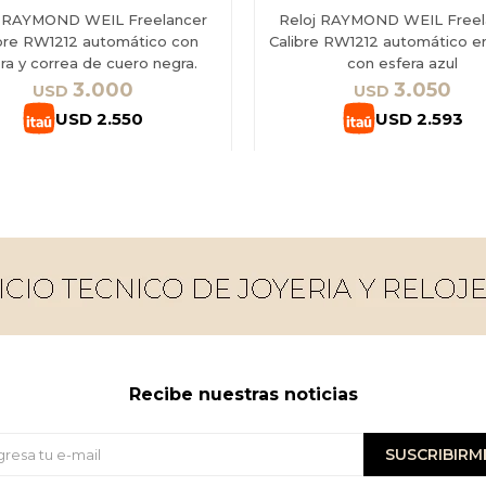
j RAYMOND WEIL Freelancer
Reloj RAYMOND WEIL Freel
bre RW1212 automático con
Calibre RW1212 automático e
ra y correa de cuero negra.
con esfera azul
3.000
3.050
USD
USD
USD
2.550
USD
2.593
Recibe nuestras noticias
SUSCRIBIRM