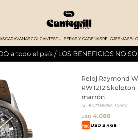
AS
CARAVANAS
COLGANTES
PULSERAS Y CADENAS
RELOJES
MAS
BL
Reloj Raymond We
RW1212 Skeleton 
marrón
80.2785/SBC-60000
4.080
USD
USD
3.468