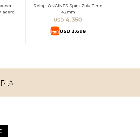
ancer
Reloj LONGINES Spirit Zulu Time
Reloj
n acero
42mm
Men's 
ac
4.350
USD
USD
3.698
E