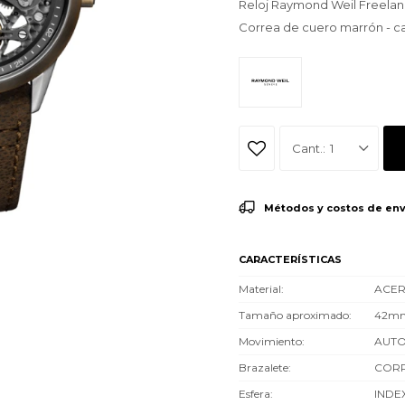
Reloj Raymond Weil Freelan
Correa de cuero marrón - 
1
Métodos y costos de env
CARACTERÍSTICAS
Material
ACE
Tamaño aproximado
42m
Movimiento
AUT
Brazalete
COR
Esfera
INDE