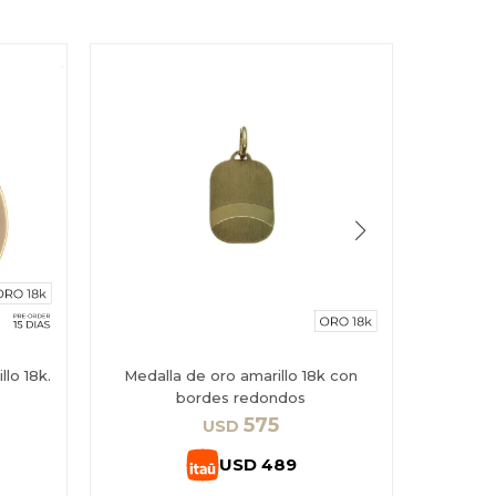
lo 18k.
Medalla de oro amarillo 18k con
Medalla
bordes redondos
con br
575
USD
USD
489