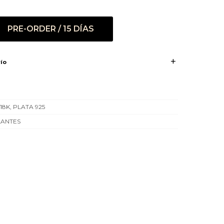
PRE-ORDER / 15 DÍAS
ío
18K, PLATA 925
LANTES