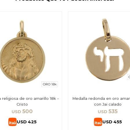
 religiosa de oro amarillo 18k -
Medalla redonda en oro amaril
Cristo
con Jai calado
500
535
USD
USD
USD
425
USD
455