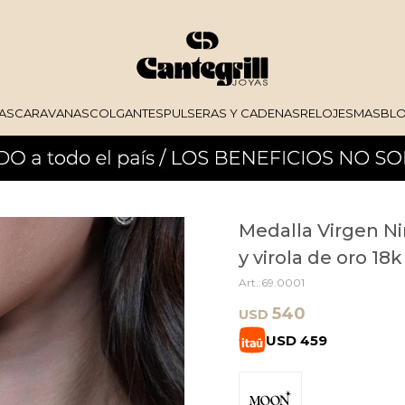
AS
CARAVANAS
COLGANTES
PULSERAS Y CADENAS
RELOJES
MAS
BL
Medalla Virgen Ni
y virola de oro 18
69.0001
540
USD
USD
459