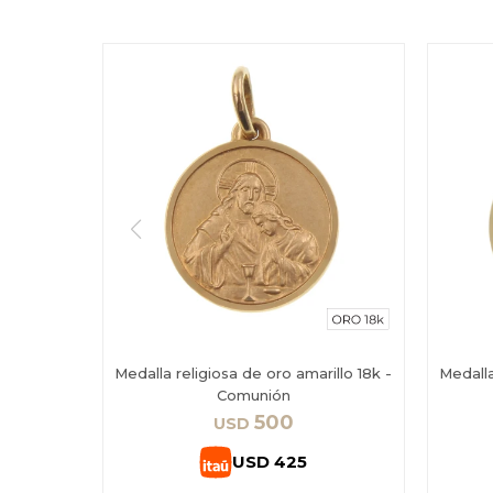
Medalla religiosa de oro amarillo 18k -
Medalla
Comunión
500
USD
USD
425