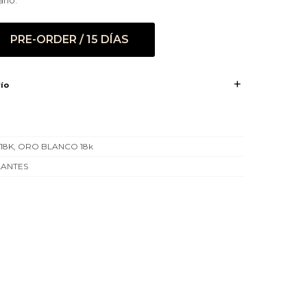
ario.
PRE-ORDER / 15 DÍAS
ío
18K, ORO BLANCO 18k
LANTES