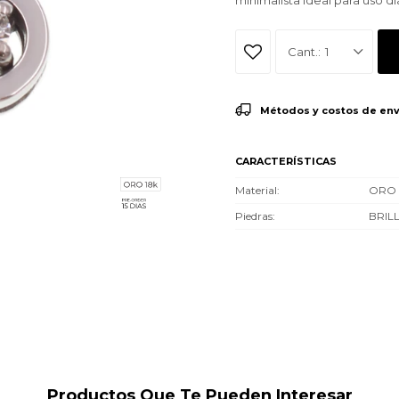
minimalista ideal para uso di
1
Métodos y costos de env
CARACTERÍSTICAS
Material
ORO 
Piedras
BRIL
Productos Que Te Pueden Interesar