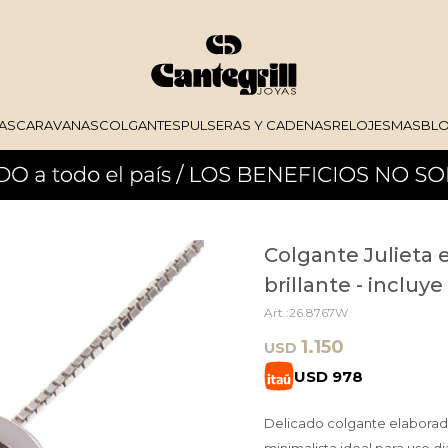
AS
CARAVANAS
COLGANTES
PULSERAS Y CADENAS
RELOJES
MAS
BL
Colgante Julieta 
brillante - incluy
26.8767W
1.150
USD
USD
978
Delicado colgante elaborado