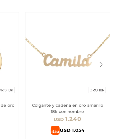
 de oro
Colgante y cadena en oro amarillo
Colgante
18k con nombre
1.240
USD
USD
1.054