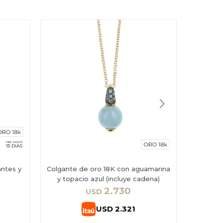
antes y
Colgante de oro 18K con aguamarina
Colgante
y topacio azul (incluye cadena)
2.730
USD
USD
2.321