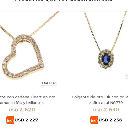
nte con cadena Heart en oro
Colgante de oro 18k con brill
amarillo 18k y brillantes
zafiro azul N8779
2.620
2.630
USD
USD
USD
2.227
USD
2.236