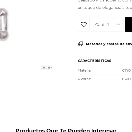
delicado y lo moderno convir
un toque de elegancia a todo
1
Métodos y costos de env
CARACTERÍSTICAS
Material
ORO 
Piedras
BRIL
Productos Que Te Pueden Interesar