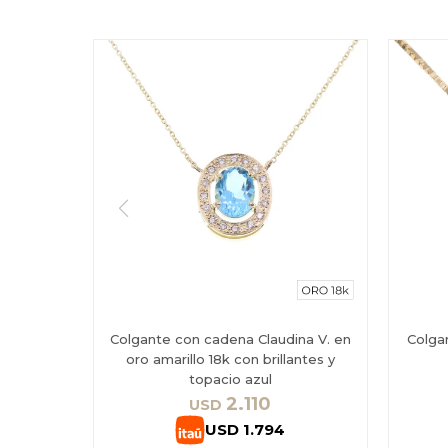
Colgante con cadena Claudina V. en
Colga
oro amarillo 18k con brillantes y
topacio azul
2.110
USD
USD
1.794