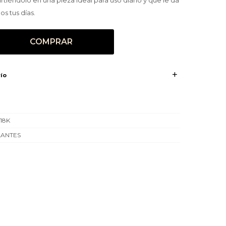
tiéndolo en una pieza ideal para uso diario y que le da
s tus días.
COMPRAR
ío
18K
LANTES