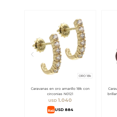
Caravanas en oro amarillo 18k con
Cara
circonias N0121
brill
1.040
USD
USD
884