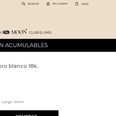
0
USD
OG
CLUB EL PAÍS
oro blanco 18k.
 - Largo: 10mm