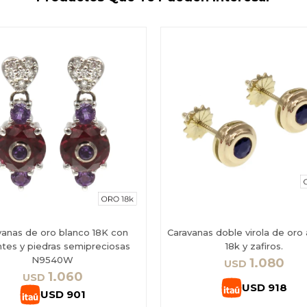
vanas de oro blanco 18K con
Caravanas doble virola de oro 
antes y piedras semipreciosas
18k y zafiros.
N9540W
1.080
USD
1.060
USD
USD
918
USD
901