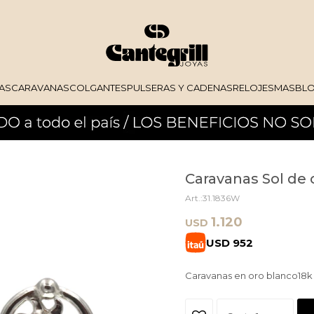
AS
CARAVANAS
COLGANTES
PULSERAS Y CADENAS
RELOJES
MAS
BL
Caravanas Sol de 
31.1836W
1.120
USD
USD
952
Caravanas en oro blanco18k