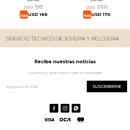
195
200
USD
USD
USD
166
USD
170
Recibe nuestras noticias
¡Suscribite y recibí todas nuestras novedades!
SUSCRIBIRME


