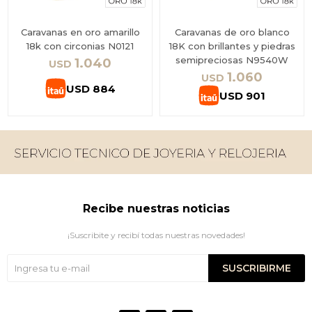
Caravanas en oro amarillo
Caravanas de oro blanco
18k con circonias N0121
18K con brillantes y piedras
semipreciosas N9540W
1.040
USD
1.060
USD
USD
884
USD
901
Recibe nuestras noticias
¡Suscribite y recibí todas nuestras novedades!
SUSCRIBIRME