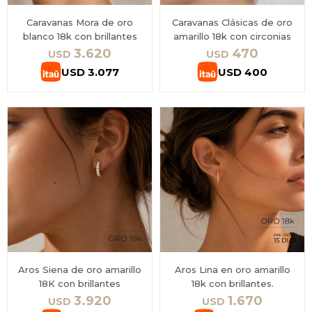
Caravanas Mora de oro
Caravanas Clásicas de oro
blanco 18k con brillantes
amarillo 18k con circonias
3.620
470
USD
USD
USD
3.077
USD
400
Aros Siena de oro amarillo
Aros Lina en oro amarillo
18K con brillantes
18k con brillantes.
3.920
1.670
USD
USD