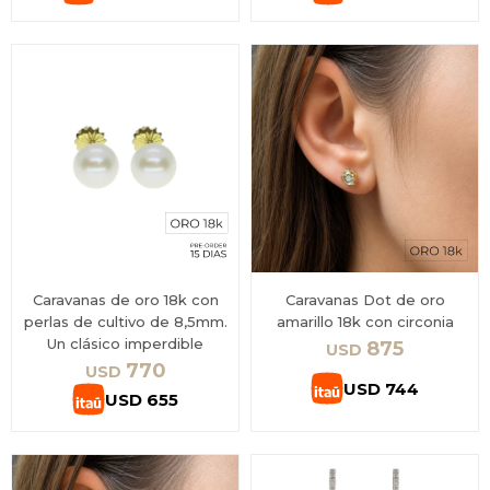
Caravanas de oro 18k con
Caravanas Dot de oro
perlas de cultivo de 8,5mm.
amarillo 18k con circonia
Un clásico imperdible
875
USD
770
USD
USD
744
USD
655