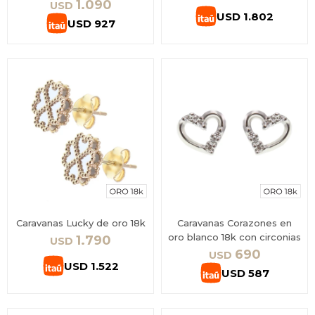
1.090
USD
USD
1.802
USD
927
Caravanas Lucky de oro 18k
Caravanas Corazones en
oro blanco 18k con circonias
1.790
USD
690
USD
USD
1.522
USD
587