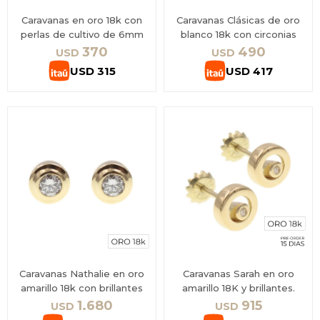
Caravanas en oro 18k con
Caravanas Clásicas de oro
perlas de cultivo de 6mm
blanco 18k con circonias
370
490
USD
USD
USD
315
USD
417
Caravanas Nathalie en oro
Caravanas Sarah en oro
amarillo 18k con brillantes
amarillo 18K y brillantes.
1.680
915
USD
USD