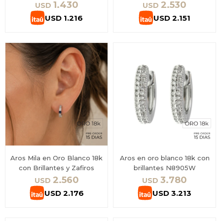
1.430
2.530
USD
USD
USD
1.216
USD
2.151
Aros Mila en Oro Blanco 18k
Aros en oro blanco 18k con
con Brillantes y Zafiros
brillantes N8905W
2.560
3.780
USD
USD
USD
2.176
USD
3.213