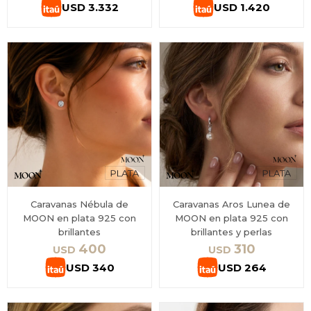
USD
3.332
USD
1.420
Caravanas Nébula de
Caravanas Aros Lunea de
MOON en plata 925 con
MOON en plata 925 con
brillantes
brillantes y perlas
400
310
USD
USD
USD
340
USD
264