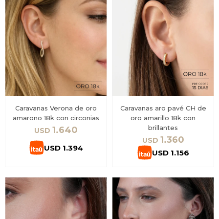
Caravanas Verona de oro
Caravanas aro pavé CH de
amarono 18k con circonias
oro amarillo 18k con
brillantes
1.640
USD
1.360
USD
USD
1.394
USD
1.156