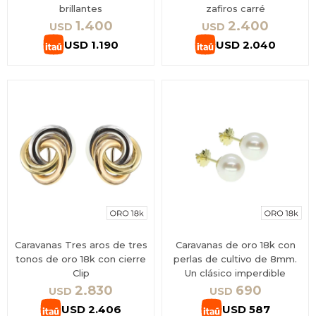
brillantes
zafiros carré
1.400
2.400
USD
USD
USD
1.190
USD
2.040
Caravanas Tres aros de tres
Caravanas de oro 18k con
tonos de oro 18k con cierre
perlas de cultivo de 8mm.
Clip
Un clásico imperdible
2.830
690
USD
USD
USD
2.406
USD
587