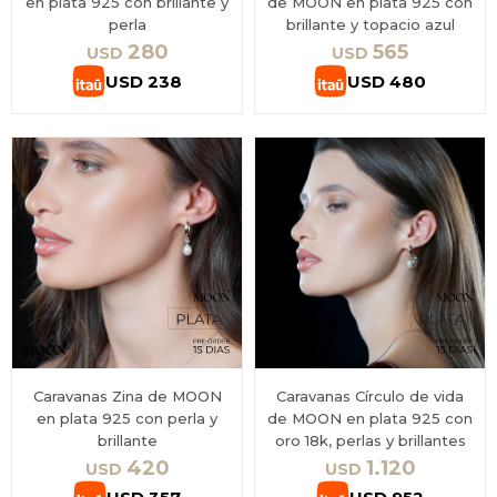
en plata 925 con brillante y
de MOON en plata 925 con
perla
brillante y topacio azul
280
565
USD
USD
USD
238
USD
480
Caravanas Zina de MOON
Caravanas Círculo de vida
en plata 925 con perla y
de MOON en plata 925 con
brillante
oro 18k, perlas y brillantes
420
1.120
USD
USD