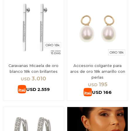
Caravanas Micaela de oro
Accesorio colgante para
blanco 18k con brillantes
aros de oro 18k amarillo con
perlas
3.010
USD
195
USD
USD
2.559
USD
166