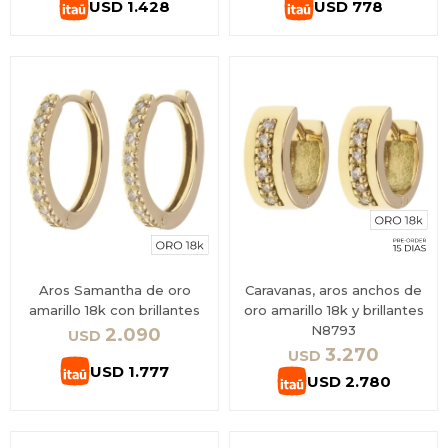
USD
1.428
USD
778
Aros Samantha de oro
Caravanas, aros anchos de
amarillo 18k con brillantes
oro amarillo 18k y brillantes
N8793
2.090
USD
3.270
USD
USD
1.777
USD
2.780