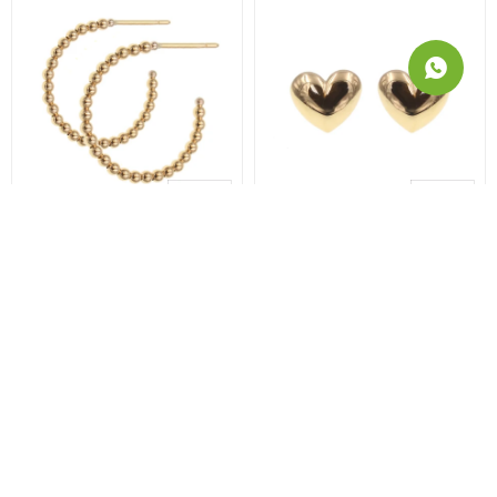
Caravanas, aros de oro
Caravanas Cuore de oro
amarillo 18k N0506
amarillo 18k
1.690
1.390
USD
USD
USD
1.437
USD
1.182