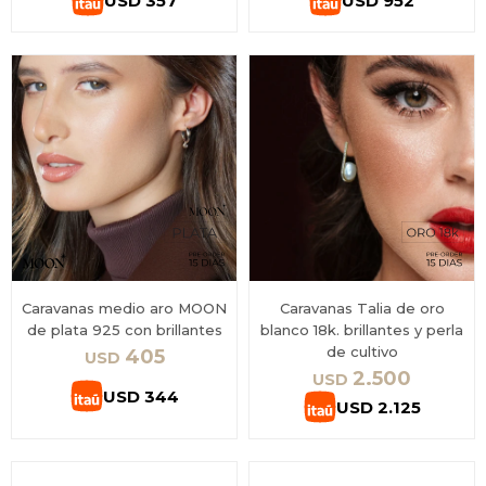
USD
357
USD
952
Caravanas medio aro MOON
Caravanas Talia de oro
de plata 925 con brillantes
blanco 18k. brillantes y perla
de cultivo
405
USD
2.500
USD
USD
344
USD
2.125