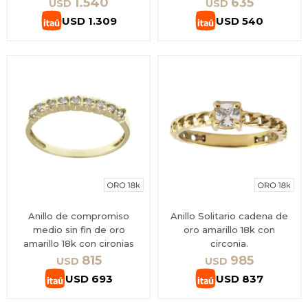
1.540
635
USD
USD
USD
1.309
USD
540
Anillo de compromiso
Anillo Solitario cadena de
medio sin fin de oro
oro amarillo 18k con
amarillo 18k con cironias
circonia.
815
985
USD
USD
USD
693
USD
837