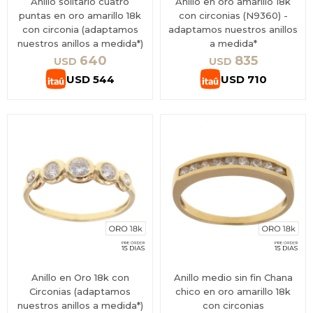
Anillo solitario cuatro
Anillo en oro amarillo 18k
puntas en oro amarillo 18k
con circonias (N9360) -
con circonia (adaptamos
adaptamos nuestros anillos
nuestros anillos a medida*)
a medida*
640
835
USD
USD
USD
544
USD
710
Anillo en Oro 18k con
Anillo medio sin fin Chana
Circonias (adaptamos
chico en oro amarillo 18k
nuestros anillos a medida*)
con circonias