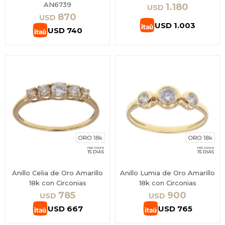
AN6739
1.180
USD
870
USD
USD
1.003
USD
740
Anillo Celia de Oro Amarillo
Anillo Lumia de Oro Amarillo
18k con Circonias
18k con Circonias
785
900
USD
USD
USD
667
USD
765