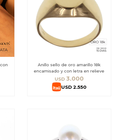
 con
Anillo sello de oro amarillo 18k
encamisado y con letra en relieve
3.000
USD
USD
2.550