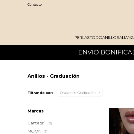
Contacto
PERLAS
TODO
ANILLOS
ALIANZ
Anillos - Graduación
Filtrando por:
Ocasiones:
Graduación
Marcas
Cantegrill
(9)
MOON
(2)