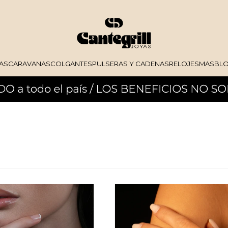
AS
CARAVANAS
COLGANTES
PULSERAS Y CADENAS
RELOJES
MAS
BL