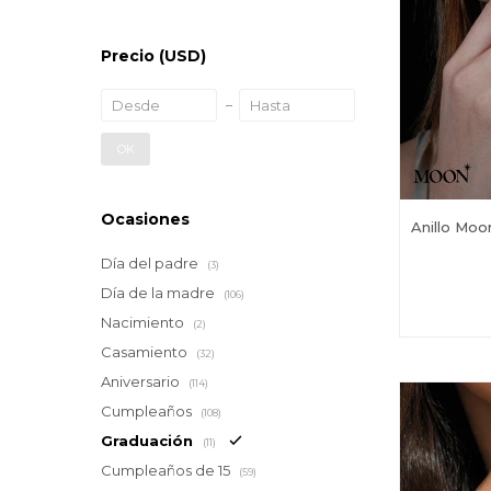
Precio
(USD)
OK
Ocasiones
Anillo Moo
Día del padre
(3)
Día de la madre
(106)
Nacimiento
(2)
Casamiento
(32)
Aniversario
(114)
Cumpleaños
(108)
Graduación
(11)
Cumpleaños de 15
(59)