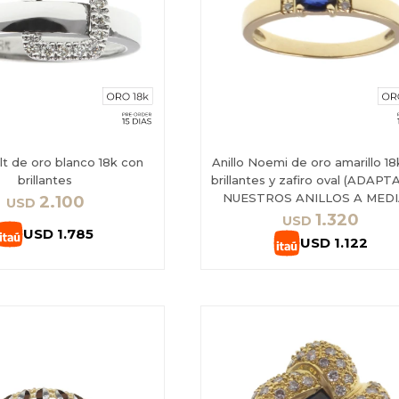
elt de oro blanco 18k con
Anillo Noemi de oro amarillo 1
brillantes
brillantes y zafiro oval (ADAP
NUESTROS ANILLOS A MEDIA
2.100
USD
1.320
USD
USD
1.785
USD
1.122