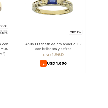
8k con
Anillo Elizabeth de oro amarillo 18k
TAMOS
con brillantes y zafiros
 *)
1.960
USD
USD
1.666