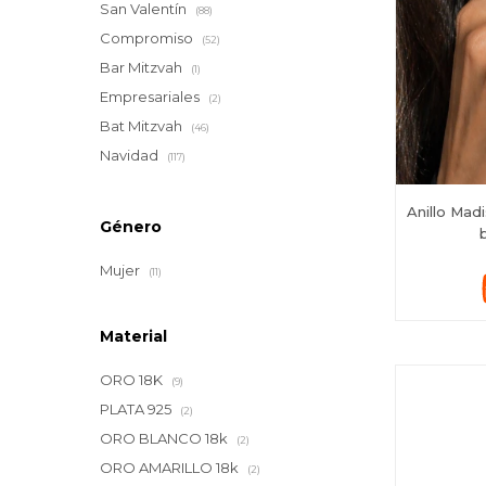
San Valentín
(88)
Compromiso
(52)
Bar Mitzvah
(1)
Empresariales
(2)
Bat Mitzvah
(46)
Navidad
(117)
Anillo Mad
Género
b
Mujer
(11)
Material
ORO 18K
(9)
PLATA 925
(2)
ORO BLANCO 18k
(2)
ORO AMARILLO 18k
(2)