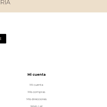
E
Mi cuenta
Mi cuenta
Mis compras
Mis direcciones
Wish List