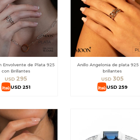
n Envolvente de Plata 925
Anillo Angelonia de plata 925
con Brillantes
brillantes
295
305
USD
USD
USD
251
USD
259