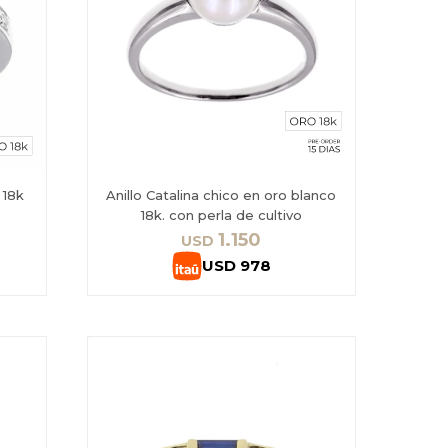
 18k
Anillo Catalina chico en oro blanco
18k. con perla de cultivo
1.150
USD
USD
978