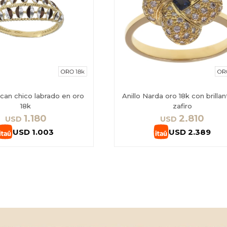
scan chico labrado en oro
Anillo Narda oro 18k con brillan
18k
zafiro
1.180
2.810
USD
USD
USD
1.003
USD
2.389