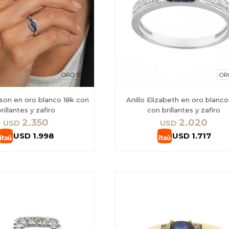
ison en oro blanco 18k con
Anillo Elizabeth en oro blanco
rillantes y zafiro
con brillantes y zafiro
2.350
2.020
USD
USD
USD
1.998
USD
1.717